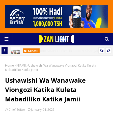
KIJAMII
Vijana Nguzo Ya Utawala Bora Na Maendeleo Endelevu
oto
Home
KIJAMII
Ushawishi Wa Wanawake Viongozi Katika Kuleta
Mabadiliko Katika Jamii
Ushawishi Wa Wanawake
Viongozi Katika Kuleta
Mabadiliko Katika Jamii
Chief Editor
January 04, 2025