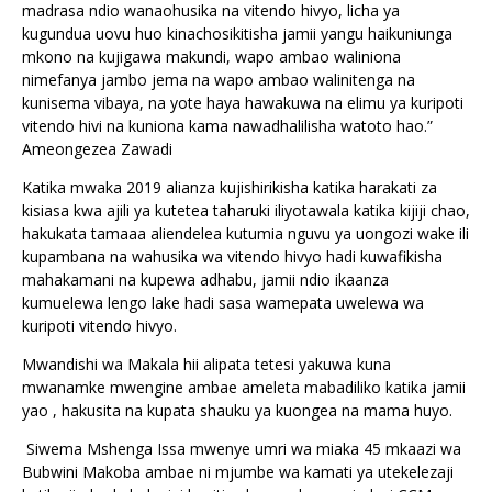
madrasa ndio wanaohusika na vitendo hivyo, licha ya
kugundua uovu huo kinachosikitisha jamii yangu haikuniunga
mkono na kujigawa makundi, wapo ambao waliniona
nimefanya jambo jema na wapo ambao walinitenga na
kunisema vibaya, na yote haya hawakuwa na elimu ya kuripoti
vitendo hivi na kuniona kama nawadhalilisha watoto hao.”
Ameongezea Zawadi
Katika mwaka 2019 alianza kujishirikisha katika harakati za
kisiasa kwa ajili ya kutetea taharuki iliyotawala katika kijiji chao,
hakukata tamaaa aliendelea kutumia nguvu ya uongozi wake ili
kupambana na wahusika wa vitendo hivyo hadi kuwafikisha
mahakamani na kupewa adhabu, jamii ndio ikaanza
kumuelewa lengo lake hadi sasa wamepata uwelewa wa
kuripoti vitendo hivyo.
Mwandishi wa Makala hii alipata tetesi yakuwa kuna
mwanamke mwengine ambae ameleta mabadiliko katika jamii
yao , hakusita na kupata shauku ya kuongea na mama huyo.
Siwema Mshenga Issa mwenye umri wa miaka 45 mkaazi wa
Bubwini Makoba ambae ni mjumbe wa kamati ya utekelezaji