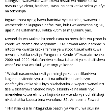
kuongeza, wanawake wamekuwa mstari wa mbele katika
masuala ya elimu, biashara, siasa, na hata katika sekta ya afya
na teknolojia.
Ingawa mara nyingi hawathaminiwi vya kutosha, wanawake
wameendelea kupigania nafasi zao, huku wakionyesha nguvu,
ujasiri, na ustahamilivu katika kutimiza majukumu yao.
Mwandishi wa Makala hii amekutana na mwakilishi wa jimbo la
konde wa chama cha Mapinduzi CCM Zawadi Amour ambae ni
mtoto wa kwanza katika familia ya watoto tisa,aliwahi kuwa
mwalimu katika skuli ya Pangale na Konde “A” kuanzia mwaka
2000 hadi 2020. Nakufanikiwa kuibua taharuki ya kudhalilishwa
wanafunzi tisa wa skuli ya msingi ya konde.
“ Wakati nasomesha skuli ya msingi ya konde nilifanikiwa
kugundua vitendo vya ukatili na udhalilishaji ambavyo
vinafanyika katika skuli hiyo,nikabahatika kuwapata wanafunzi
tisa waliofanyiwa vitendo hivyo, sikuridhika na idadi hiyo
niliendelea kutoa elimu ya kujilinda na vitendo vya udhalilishaji
nikabahatika kupata tena wanafunzi 35 . Amesema Zawadi
“ Nilifatilia kesi hii nikagundua baadhi ya walimu wa skuli na