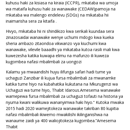
kuhusu haki za kisiasa na kiraia (ICCPR), mkataba wa umoja
wa mataifa kuhusu haki za wanawake (CEDAW)pamoja na
mkataba wa malengo endelevu (SDGs) na mikataba hii
inaimarisha sera za kitaifa .
Hivyo, mikataba hii ni shindikizo kwa serikali kuundaa sera
zinazosaidai wanawake wenye uchumi mdogo kwa kueka
sheria ambazo zitaondoa vikwanzo vya kiuchumi kwa
wanawake, vilevile baaadhi ya mikataba kutoa rasili mali kwa
kuwezesha katika kuwapa elimu na mafunzo ili kuweza
kugombea nafasi mbalimbali za uongozi
Kalamu ya mwaandishi huyu ilifunga safari hadi tume ya
uchaguzi Zanzibar ili kujua fursa mbalimbali za mwanamke
katika tume hiyo na kubahatika kukutana na Mkurugenzi wa
Uchaguzi wa tume hiyo, Thabit Idarous.Amesema wanawake
wamepewa fursa mbalimbali za uchaguzi tofauti na historia ya
nyuma kwani walikuwa wananyimwa haki hiyo.“ Kutoka mwaka
2015 hadi 2020 wamejitokeza wanawake takriban 80 kupitia
nafasi mbalimbali ikiwemo mwakilishi ikilinganishwa na
wanaume zaidi ya 400 waliojitokeza kugombea.”Amesema
Thabit