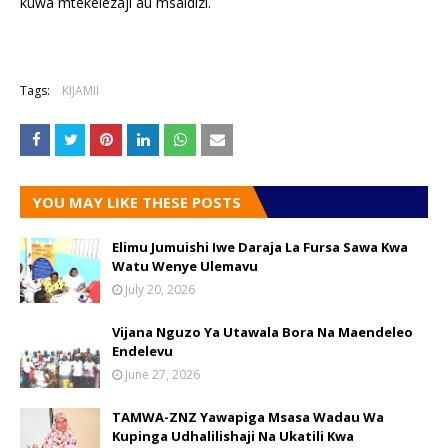
kuwa mtekelezaji au msaidizi.
Tags:
KIJAMII
YOU MAY LIKE THESE POSTS
Elimu Jumuishi Iwe Daraja La Fursa Sawa Kwa
Watu Wenye Ulemavu
July 20, 2026
Vijana Nguzo Ya Utawala Bora Na Maendeleo
Endelevu
June 27, 2026
TAMWA-ZNZ Yawapiga Msasa Wadau Wa
Kupinga Udhalilishaji Na Ukatili Kwa