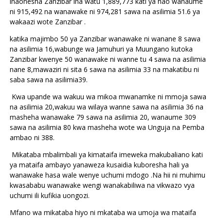
inaonesha Zanzibar ina watu 1,889,773 kati ya hao wanaume
ni 915,492 na wanawake ni 974,281 sawa na asilimia 51.6 ya
wakaazi wote Zanzibar .
katika majimbo 50 ya Zanzibar wanawake ni wanane 8 sawa
na asilimia 16,wabunge wa Jamuhuri ya Muungano kutoka
Zanzibar kwenye 50 wanawake ni wanne tu 4 sawa na asilimia
nane 8,mawaziri ni sita 6 sawa na asilimia 33 na makatibu ni
saba sawa na asilimia39.
Kwa upande wa wakuu wa mikoa mwanamke ni mmoja sawa
na asilimia 20,wakuu wa wilaya wanne sawa na asilimia 36 na
masheha wanawake 79 sawa na asilimia 20, wanaume 309
sawa na asilimia 80 kwa masheha wote wa Unguja na Pemba
ambao ni 388.
Mikataba mbalimbali ya kimataifa imeweka makubaliano kati
ya mataifa ambayo yanaweza kusaidia kuboresha hali ya
wanawake hasa wale wenye uchumi mdogo .Na hii ni muhimu
kwasababu wanawake wengi wanakabiliwa na vikwazo vya
uchumi ili kufikia uongozi.
Mfano wa mikataba hiyo ni mkataba wa umoja wa mataifa