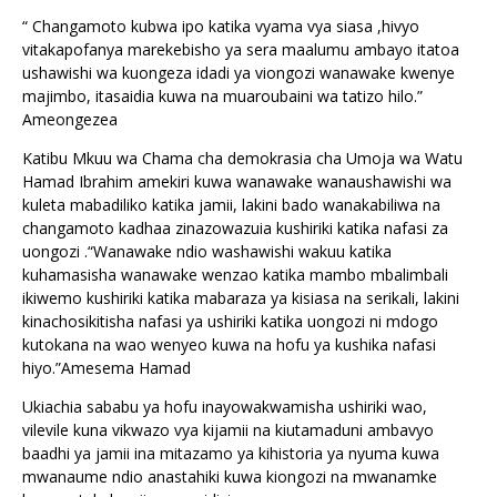
“ Changamoto kubwa ipo katika vyama vya siasa ,hivyo
vitakapofanya marekebisho ya sera maalumu ambayo itatoa
ushawishi wa kuongeza idadi ya viongozi wanawake kwenye
majimbo, itasaidia kuwa na muaroubaini wa tatizo hilo.”
Ameongezea
Katibu Mkuu wa Chama cha demokrasia cha Umoja wa Watu
Hamad Ibrahim amekiri kuwa wanawake wanaushawishi wa
kuleta mabadiliko katika jamii, lakini bado wanakabiliwa na
changamoto kadhaa zinazowazuia kushiriki katika nafasi za
uongozi .“Wanawake ndio washawishi wakuu katika
kuhamasisha wanawake wenzao katika mambo mbalimbali
ikiwemo kushiriki katika mabaraza ya kisiasa na serikali, lakini
kinachosikitisha nafasi ya ushiriki katika uongozi ni mdogo
kutokana na wao wenyeo kuwa na hofu ya kushika nafasi
hiyo.”Amesema Hamad
Ukiachia sababu ya hofu inayowakwamisha ushiriki wao,
vilevile kuna vikwazo vya kijamii na kiutamaduni ambavyo
baadhi ya jamii ina mitazamo ya kihistoria ya nyuma kuwa
mwanaume ndio anastahiki kuwa kiongozi na mwanamke