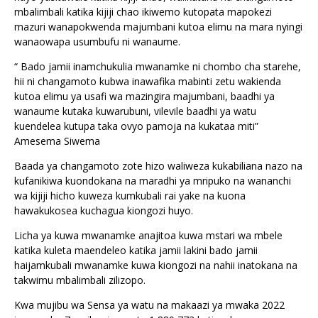
mbalimbali katika kijiji chao ikiwemo kutopata mapokezi
mazuri wanapokwenda majumbani kutoa elimu na mara nyingi
wanaowapa usumbufu ni wanaume.
“ Bado jamii inamchukulia mwanamke ni chombo cha starehe,
hii ni changamoto kubwa inawafika mabinti zetu wakienda
kutoa elimu ya usafi wa mazingira majumbani, baadhi ya
wanaume kutaka kuwarubuni, vilevile baadhi ya watu
kuendelea kutupa taka ovyo pamoja na kukataa miti”
Amesema Siwema
Baada ya changamoto zote hizo waliweza kukabiliana nazo na
kufanikiwa kuondokana na maradhi ya mripuko na wananchi
wa kijiji hicho kuweza kumkubali rai yake na kuona
hawakukosea kuchagua kiongozi huyo.
Licha ya kuwa mwanamke anajitoa kuwa mstari wa mbele
katika kuleta maendeleo katika jamii lakini bado jamii
haijamkubali mwanamke kuwa kiongozi na nahii inatokana na
takwimu mbalimbali zilizopo.
Kwa mujibu wa Sensa ya watu na makaazi ya mwaka 2022