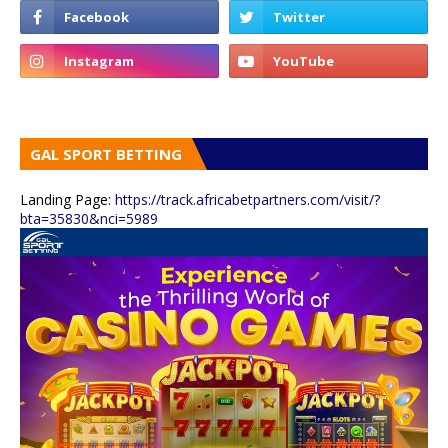
GAL SPORT BETTING
Landing Page:
https://track.africabetpartners.com/visit/?
bta=35830&nci=5989