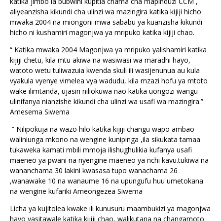
katika jimbo la bubwini kupitia chama cha mapinduzi CCM ,
aliyeanzisha kikundi cha ulinzi wa mazingira katika kijiji hicho
mwaka 2004 na miongoni mwa sababu ya kuanzisha kikundi
hicho ni kushamiri magonjwa ya mripuko katika kijiji chao.
“ Katika mwaka 2004 Magonjwa ya mripuko yalishamiri katika
kijiji chetu, kila mtu akiwa na wasiwasi wa maradhi hayo,
watoto wetu tuliwazuia kwenda skuli ili wasijenunua au kula
vyakula vyenye vimelea vya wadudu, kila mzazi hofu ya mtoto
wake ilimtanda, ujasiri niliokuwa nao katika uongozi wangu
ulinifanya nianzishe kikundi cha ulinzi wa usafi wa mazingira.”
Amesema Siwema
“ Nilipokuja na wazo hilo katika kijiji changu wapo ambao
waliniunga mkono na wengine kunipinga ,ila sikukata tamaa
tukaweka kamati mbili mmoja ilishughulikia kufanya usafi
maeneo ya pwani na nyengine maeneo ya nchi kavu.tukiwa na
wananchama 30 lakini kwasasa tupo wanachama 26
,wanawake 10 na wanaume 16 na upungufu huu umetokana
na wengine kufariki Ameongezea Siwema
Licha ya kujitolea kwake ili kunusuru maambukizi ya magonjwa
hayo yasitawale katika kijiji chao, walikutana na changamoto