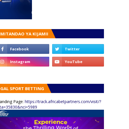
MITANDAO YA KIJAMII
GAL SPORT BETTING
anding Page:
https://track.africabetpartners.com/visit/?
ta=35830&nci=5989