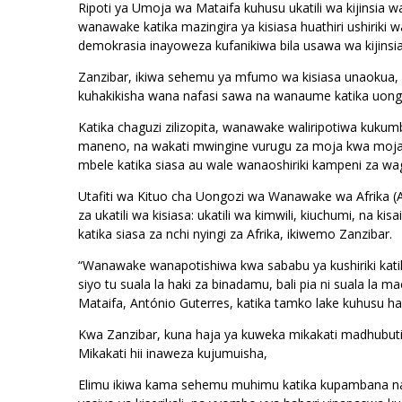
Ripoti ya Umoja wa Mataifa kuhusu ukatili wa kijinsia
wanawake katika mazingira ya kisiasa huathiri ushiriki 
demokrasia inayoweza kufanikiwa bila usawa wa kijinsia 
Zanzibar, ikiwa sehemu ya mfumo wa kisiasa unaokua, 
kuhakikisha wana nafasi sawa na wanaume katika uong
Katika chaguzi zilizopita, wanawake waliripotiwa kukumba
maneno, na wakati mwingine vurugu za moja kwa moja. 
mbele katika siasa au wale wanaoshiriki kampeni za w
Utafiti wa Kituo cha Uongozi wa Wanawake wa Afrika 
za ukatili wa kisiasa: ukatili wa kimwili, kiuchumi, na ki
katika siasa za nchi nyingi za Afrika, ikiwemo Zanzibar.
“Wanawake wanapotishiwa kwa sababu ya kushiriki katika
siyo tu suala la haki za binadamu, bali pia ni suala l
Mataifa, António Guterres, katika tamko lake kuhusu ha
Kwa Zanzibar, kuna haja ya kuweka mikakati madhubut
Mikakati hii inaweza kujumuisha,
Elimu ikiwa kama sehemu muhimu katika kupambana na vi