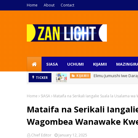
Home
About
Contact
SIASA
UCHUMI
KIJAMII
MAZINGIR
Elimu Jumuishi Iwe Da
KIJAMII
Utelekezaji Wa Watoto Ndani Ya Fam
TICKER
Home
SIASA
Mataifa na Serikali Iangalie Suala la Usalam
Mataifa na Serikali Iangal
Wagombea Wanawake Kwen
Chief Editor
January 12, 2025