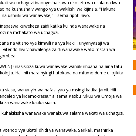
 wakati wa uchaguzi inaonyesha kuwa ukosefu wa usalama kwa
wao na kushusha viwango vya uwakilishi wa kijinsia. "Hakuna
na ushiriki wa wanawake," ilisema ripoti hiyo.
inapaswa kuwekeza zaidi katika kulinda wanawake na
ozi na mchakato wa uchaguzi.
na na vitisho vya kimwili na vya kiakili, unyanyasaji wa
Vitendo hivi vinawalenga zaidi wanawake walio mstari wa
agombea.
(AWLN) unasisitiza kuwa wanawake wanakumbana na aina tatu
saikolojia. Hali hii mara nyingi hutokana na mfumo dume uliojikita
 siasa, wananyimwa nafasi yao ya msingi katika jamii. Hili
a maendeleo ya kidemokrasia,” alisema Katibu Mkuu wa Umoja wa
ki za wanawake katika siasa.
i kuhakikisha wanawake wanakuwa salama wakati wa uchaguzi.
tendo vya ukatili dhidi ya wanawake. Serikali, mashirika