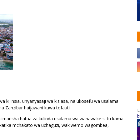
kijinsia, unyanyasaji wa kisiasa, na ukosefu wa usalama
na Zanzibar haijawahi kuwa tofauti.
L
b
kuimarisha hatua za kulinda usalama wa wanawake si tu kama
ja katika mchakato wa uchaguzi, wakiwemo wagombea,