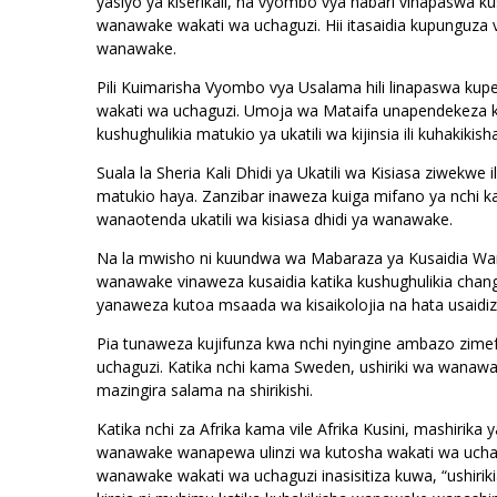
yasiyo ya kiserikali, na vyombo vya habari vinapaswa k
wanawake wakati wa uchaguzi. Hii itasaidia kupunguza 
wanawake.
Pili Kuimarisha Vyombo vya Usalama hili linapaswa kupe
wakati wa uchaguzi. Umoja wa Mataifa unapendekeza 
kushughulikia matukio ya ukatili wa kijinsia ili kuhakik
Suala la Sheria Kali Dhidi ya Ukatili wa Kisiasa ziwekwe 
matukio haya. Zanzibar inaweza kuiga mifano ya nchi 
wanaotenda ukatili wa kisiasa dhidi ya wanawake.
Na la mwisho ni kuundwa wa Mabaraza ya Kusaidia Wana
wanawake vinaweza kusaidia katika kushughulikia cha
yanaweza kutoa msaada wa kisaikolojia na hata usaidi
Pia tunaweza kujifunza kwa nchi nyingine ambazo zim
uchaguzi. Katika nchi kama Sweden, ushiriki wa wanawa
mazingira salama na shirikishi.
Katika nchi za Afrika kama vile Afrika Kusini, mashirika 
wanawake wanapewa ulinzi wa kutosha wakati wa ucha
wanawake wakati wa uchaguzi inasisitiza kuwa, “ushiriki