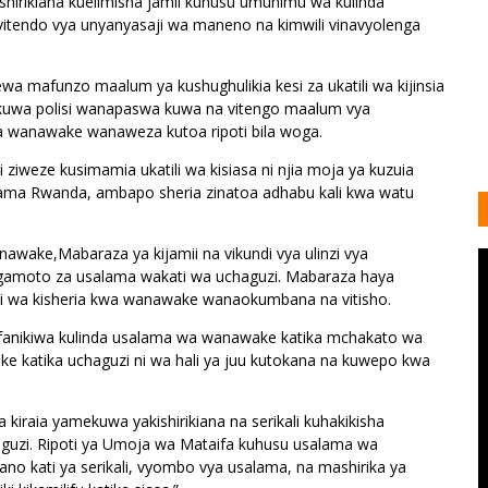
ushirikiana kuelimisha jamii kuhusu umuhimu wa kulinda
vitendo vya unyanyasaji wa maneno na kimwili vinavyolenga
wa mafunzo maalum ya kushughulikia kesi za ukatili wa kijinsia
kuwa polisi wanapaswa kuwa na vitengo maalum vya
isha wanawake wanaweza kutoa ripoti bila woga.
ili ziweze kusimamia ukatili wa kisiasa ni njia moja ya kuzuia
kama Rwanda, ambapo sheria zinatoa adhabu kali kwa watu
wake,Mabaraza ya kijamii na vikundi vya ulinzi vya
ngamoto za usalama wakati wa uchaguzi. Mabaraza haya
zi wa kisheria kwa wanawake wanaokumbana na vitisho.
efanikiwa kulinda usalama wa wanawake katika mchakato wa
ke katika uchaguzi ni wa hali ya juu kutokana na kuwepo kwa
ya kiraia yamekuwa yakishirikiana na serikali kuhakikisha
guzi. Ripoti ya Umoja wa Mataifa kuhusu usalama wa
ano kati ya serikali, vyombo vya usalama, na mashirika ya