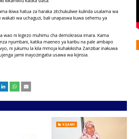
 kikamilifu katika siasa.”
alama ikiwa hatua za haraka zitchukuliwe kulinda usalama wa
 wakati wa uchaguzi, bali unapaswa kuwa sehemu ya
ma wao ni kigezo muhimu cha demokrasia imara. Kama
anza nyumbani, katika maeneo ya karibu na pale ambapo
vyo, ni jukumu la kila mmoja kuhakikisha Zanzibar inakuwa
enga jamii inayozingatia usawa wa kijinsia.
KIJAMII