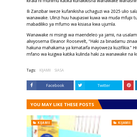
kiraia ni muhimu katika kuhakikisha wanawake wanashiriki
Ili Zanzibar iweze kufanikisha uchaguzi wa 2025 ulio s
wanawake. Ulinzi huu haupaswi kuwa wa muda mfupi tu
mabadiliko ya mfumo wa kisiasa kwa ujumla.
Wanawake ni msingi wa maendeleo ya jamii, na usala
alivyosema Eleanor Roosevelt, “Haki za binadamu zina
hakuna mahakama ya kimataifa inayoweza kuzifikia.” Hi
mfano wa kuigwa katika kulinda haki za wanawake na kuj
Tags:
KIJAMII
SIASA
Facebook
Twitter
YOU MAY LIKE THESE POSTS
KIJAMII
KIJAMII