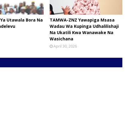
 Ya Utawala Bora Na
TAMWA-ZNZ Yawapiga Msasa
ndelevu
Wadau Wa Kupinga Udhalilishaji
Na Ukatili Kwa Wanawake Na
Wasichana
April 30, 2026