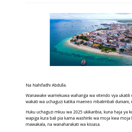
Na Nahifadhi Abdulla.
Wanawake wamekuwa wahanga wa vitendo vya ukatili wa 
wakati wa uchaguzi katika maeneo mbalimbali duniani, 
Huku uchaguzi mkuu wa 2025 ukikaribia, kuna haja ya 
wapiga kura bali pia kama washiriki wa moja kwa mo
mawakala, na wanaharakati wa kisiasa.