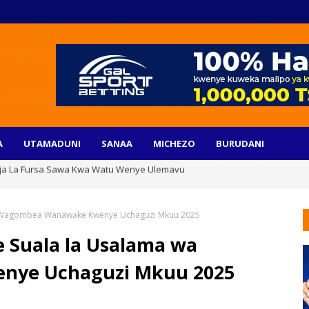
A
UTAMADUNI
SANAA
MICHEZO
BURUDANI
raja La Fursa Sawa Kwa Watu Wenye Ulemavu
ilia Bado Ni Changamoto Inayohitaji Hatua Za Pamoja
a wa Wagombea Wanawake Kwenye Uchaguzi Mkuu 2025
ie Suala la Usalama wa
ye Uchaguzi Mkuu 2025