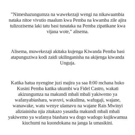
"Nimeshazungumza na wawekezaji wengi na nikawaambia
nataka nitoe vivutio maalum kwa Pemba na kwamba zile ajira
tulizozisema laki tatu basi tunataka na Pemba zipatikane kwa
vijana wote," alisema.
Alisema, muwekezaji akitaka kujenga Kiwanda Pemba basi
atapunguziwa kodi zaidi ukilinganisha na akijenga kiwanda
Unguja.
Katika hatua nyengine juzi majira ya saa 8:00 mchana huko
Kusini Pemba katika ukumbi wa Fidel Castro, wakati
akizungumza na makundi mbali mbali yakiwemo ya
wafanyabiashara, wavuvi, wakulima, wafugaji, wajane,
wanawake, watu wenye ulamavu na wajane Rais Mwinyi
aliziainisha njia zitakazo yasaidia makundi mbali mbali
yakiwemo ya wafanya biashara wa dogo wadogo kujikwamua
kiuchumi na kuondokana na janga la umasikini.