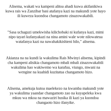
Alisema, wakati wa kampeni alitoa ahadi kuwa akifanikiwa
kuwa rais wa Zanzibar basi atafanya kazi na makundi yote hayo
ili kuweza kuondoa changamoto zinazowakabili.
"Sasa uchaguzi umekwisha kilichobaki ni kufanya kazi, mimi
nipo tayari kufanyakazi na nina amini wale wote nilowateua
watafanya kazi na nawahakikishieni hilo," alisema.
Akianza na na kundi la wakulima Rais Mwinyi alisema, kipindi
cha kampeni alisikia changamoto mbali mbali zinazowakabili
wakulima hao wakiwemo wa karafuu, viungo, mwani na
wengine na kuahidi kuzitatua changamoto hizo.
Alisema, amekuja kutoa maelekezo na kwamba makundi yote
ya wakulima yaandae changamoto zao na kuyapeleka kwa
mkuu wa mkoa na mawaziri husika ili kazi ya kuondoa
changaoto hizo ifanyike.