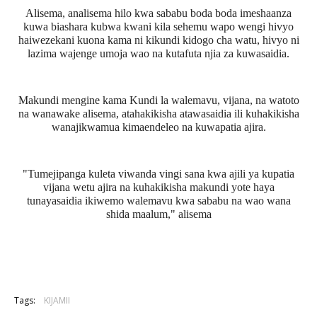
Alisema, analisema hilo kwa sababu boda boda imeshaanza
kuwa biashara kubwa kwani kila sehemu wapo wengi hivyo
haiwezekani kuona kama ni kikundi kidogo cha watu, hivyo ni
lazima wajenge umoja wao na kutafuta njia za kuwasaidia.
Makundi mengine kama Kundi la walemavu, vijana, na watoto
na wanawake alisema, atahakikisha atawasaidia ili kuhakikisha
wanajikwamua kimaendeleo na kuwapatia ajira.
"Tumejipanga kuleta viwanda vingi sana kwa ajili ya kupatia
vijana wetu ajira na kuhakikisha makundi yote haya
tunayasaidia ikiwemo walemavu kwa sababu na wao wana
shida maalum," alisema
Tags:
KIJAMII