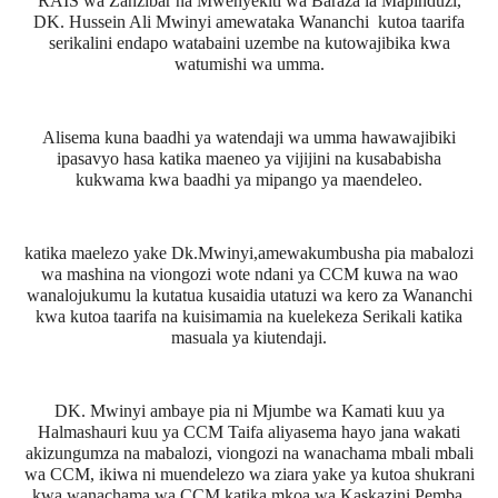
RAIS wa Zanzibar na Mwenyekiti wa Baraza la Mapinduzi,
DK. Hussein Ali Mwinyi amewataka Wananchi
kutoa taarifa
serikalini endapo watabaini uzembe na kutowajibika kwa
watumishi wa umma.
Alisema kuna baadhi ya watendaji wa umma hawawajibiki
ipasavyo hasa katika maeneo ya vijijini na kusababisha
kukwama kwa baadhi ya mipango ya maendeleo.
katika maelezo yake Dk.Mwinyi,amewakumbusha pia mabalozi
wa mashina na viongozi wote ndani ya CCM kuwa na wao
wanalojukumu la kutatua kusaidia utatuzi wa kero za Wananchi
kwa kutoa taarifa na kuisimamia na kuelekeza Serikali katika
masuala ya kiutendaji.
DK. Mwinyi ambaye pia ni Mjumbe wa Kamati kuu ya
Halmashauri kuu ya CCM Taifa aliyasema hayo jana wakati
akizungumza na mabalozi, viongozi na wanachama mbali mbali
wa CCM, ikiwa ni muendelezo wa ziara yake ya kutoa shukrani
kwa wanachama wa CCM katika mkoa wa Kaskazini Pemba.