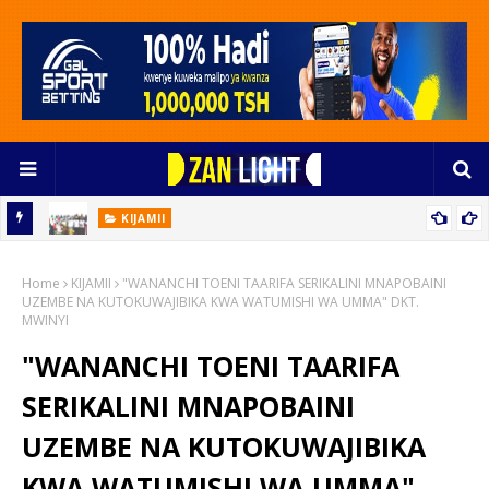
KIJAMII
Vijana Nguzo Ya Utawala Bora Na Maendeleo Endelevu
oto
Home
KIJAMII
"WANANCHI TOENI TAARIFA SERIKALINI MNAPOBAINI
UZEMBE NA KUTOKUWAJIBIKA KWA WATUMISHI WA UMMA" DKT.
MWINYI
"WANANCHI TOENI TAARIFA
SERIKALINI MNAPOBAINI
UZEMBE NA KUTOKUWAJIBIKA
KWA WATUMISHI WA UMMA"