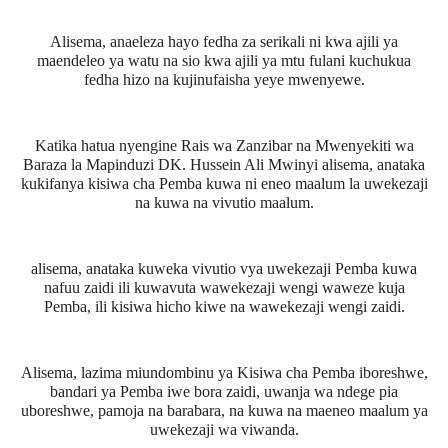
Alisema, anaeleza hayo fedha za serikali ni kwa ajili ya
maendeleo ya watu na sio kwa ajili ya mtu fulani kuchukua
fedha hizo na kujinufaisha yeye mwenyewe.
Katika hatua nyengine Rais wa Zanzibar na Mwenyekiti wa
Baraza la Mapinduzi DK. Hussein Ali Mwinyi alisema, anataka
kukifanya kisiwa cha Pemba kuwa ni eneo maalum la uwekezaji
na kuwa na vivutio maalum.
alisema, anataka kuweka vivutio vya uwekezaji Pemba kuwa
nafuu zaidi ili kuwavuta wawekezaji wengi waweze kuja
Pemba, ili kisiwa hicho kiwe na wawekezaji wengi zaidi.
Alisema, lazima miundombinu ya Kisiwa cha Pemba iboreshwe,
bandari ya Pemba iwe bora zaidi, uwanja wa ndege pia
uboreshwe, pamoja na barabara, na kuwa na maeneo maalum ya
uwekezaji wa viwanda.