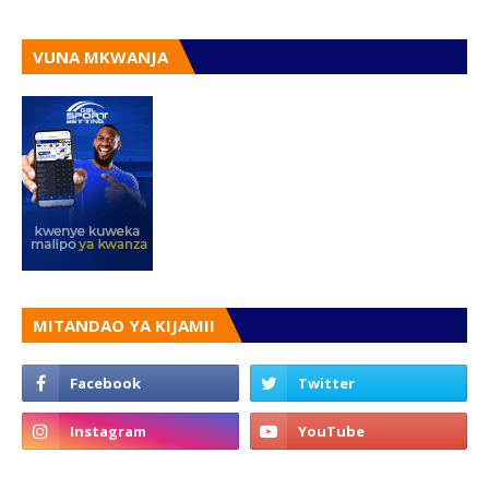
VUNA MKWANJA
MITANDAO YA KIJAMII