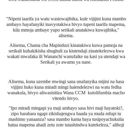
"Nipeni taarifa ya watu wasiowajibika, kule vijijini kuna mambo
ambayo hayafanyiki inavyotakiwa hivyo tupeni taarifa mapema,
kila mmoja ambaye yupo serikali anatakiwa kuwajibika,"
alisema.
Alisema, Chama cha Mapinduzi kinatakiwa kuwa pamoja na
serikali kuhakikisha shughuli za kiutendaji zinatekelezwa kwa
wakati mwafaka ili Wananchi wanufaike na kasi ya utendaji wa
Serikali ya awamu ya nane.
Alisema, kuna uzembe mwingi sana unafanyika mijini na hasa
vijijini huko kuna miradi mingi haiendelezwi na watu fedha
wanakula, hivyo aliwasisitiza Wana CCM
kutolifumbia macho
vitendo hivyo.
"Ipo miradi mingapi ya maji ambayo sasa hivi maji hayatoki?,
zipo barabara ngapi zikishajengwa baada ya muda mfupi tu
mashimo yanaanza? sasa mambo kama haya tusipoyachukulia
hatua mapema ahadi zetu zote tutashindwa kutekeleza," alihoji