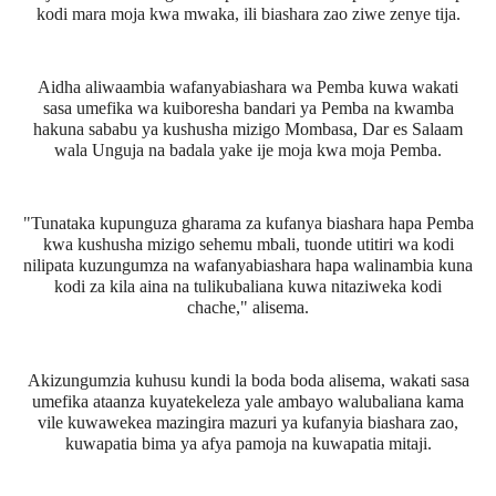
kodi mara moja kwa mwaka, ili biashara zao ziwe zenye tija.
Aidha aliwaambia wafanyabiashara wa Pemba kuwa wakati
sasa umefika wa kuiboresha bandari ya Pemba na kwamba
hakuna sababu ya kushusha mizigo Mombasa, Dar es Salaam
wala Unguja na badala yake ije moja kwa moja Pemba.
"Tunataka kupunguza gharama za kufanya biashara hapa Pemba
kwa kushusha mizigo sehemu mbali, tuonde utitiri wa kodi
nilipata kuzungumza na wafanyabiashara hapa walinambia kuna
kodi za kila aina na tulikubaliana kuwa nitaziweka kodi
chache," alisema.
Akizungumzia kuhusu kundi la boda boda alisema, wakati sasa
umefika ataanza kuyatekeleza yale ambayo walubaliana kama
vile kuwawekea mazingira mazuri ya kufanyia biashara zao,
kuwapatia bima ya afya pamoja na kuwapatia mitaji.