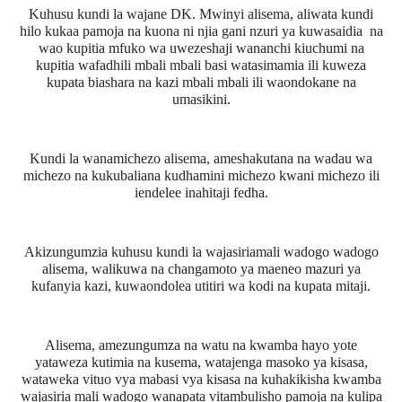
Kuhusu kundi la wajane DK. Mwinyi alisema, aliwata kundi
hilo kukaa pamoja na kuona ni njia gani nzuri ya kuwasaidia
na
wao kupitia mfuko wa uwezeshaji wananchi kiuchumi na
kupitia wafadhili mbali mbali basi watasimamia ili kuweza
kupata biashara na kazi mbali mbali ili waondokane na
umasikini.
Kundi la wanamichezo alisema, ameshakutana na wadau wa
michezo na kukubaliana kudhamini michezo kwani michezo ili
iendelee inahitaji fedha.
Akizungumzia kuhusu kundi la wajasiriamali wadogo wadogo
alisema, walikuwa na changamoto ya maeneo mazuri ya
kufanyia kazi, kuwaondolea utitiri wa kodi na kupata mitaji.
Alisema, amezungumza na watu na kwamba hayo yote
yataweza kutimia na kusema, watajenga masoko ya kisasa,
wataweka vituo vya mabasi vya kisasa na kuhakikisha kwamba
wajasiria mali wadogo wanapata vitambulisho pamoja na kulipa