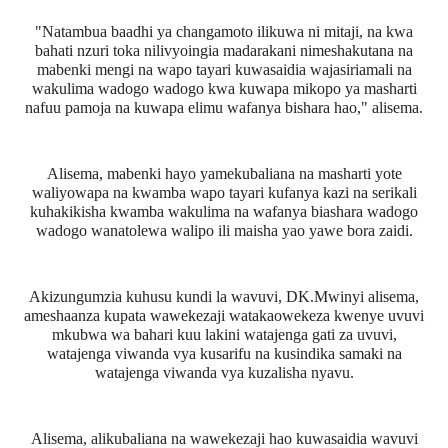
"Natambua baadhi ya changamoto ilikuwa ni mitaji, na kwa
bahati nzuri toka nilivyoingia madarakani nimeshakutana na
mabenki mengi na wapo tayari kuwasaidia wajasiriamali na
wakulima wadogo wadogo kwa kuwapa mikopo ya masharti
nafuu pamoja na kuwapa elimu wafanya bishara hao," alisema.
Alisema, mabenki hayo yamekubaliana na masharti yote
waliyowapa na kwamba wapo tayari kufanya kazi na serikali
kuhakikisha kwamba wakulima na wafanya biashara wadogo
wadogo wanatolewa walipo ili maisha yao yawe bora zaidi.
Akizungumzia kuhusu kundi la wavuvi, DK.Mwinyi alisema,
ameshaanza kupata wawekezaji watakaowekeza kwenye uvuvi
mkubwa wa bahari kuu lakini watajenga gati za uvuvi,
watajenga viwanda vya kusarifu na kusindika samaki na
watajenga viwanda vya kuzalisha nyavu.
Alisema, alikubaliana na wawekezaji hao kuwasaidia wavuvi