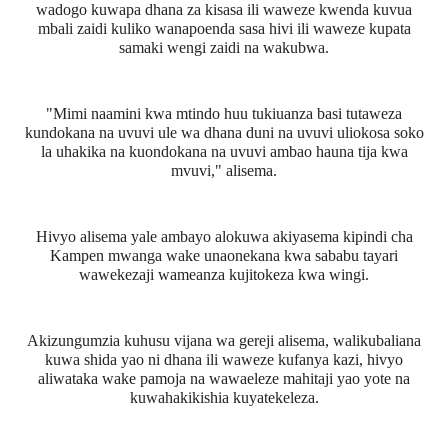
wadogo kuwapa dhana za kisasa ili waweze kwenda kuvua
mbali zaidi kuliko wanapoenda sasa hivi ili waweze kupata
samaki wengi zaidi na wakubwa.
"Mimi naamini kwa mtindo huu tukiuanza basi tutaweza
kundokana na uvuvi ule wa dhana duni na uvuvi uliokosa soko
la uhakika na kuondokana na uvuvi ambao hauna tija kwa
mvuvi," alisema.
Hivyo alisema yale ambayo alokuwa akiyasema kipindi cha
Kampen mwanga wake unaonekana kwa sababu tayari
wawekezaji wameanza kujitokeza kwa wingi.
Akizungumzia kuhusu vijana wa gereji alisema, walikubaliana
kuwa shida yao ni dhana ili waweze kufanya kazi, hivyo
aliwataka wake pamoja na wawaeleze mahitaji yao yote na
kuwahakikishia kuyatekeleza.