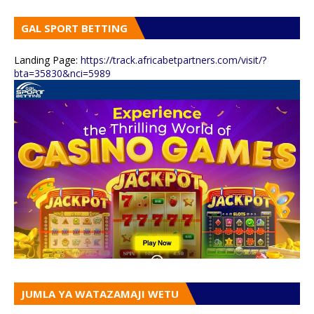
GAL SPORT BETTING
Landing Page:
https://track.africabetpartners.com/visit/?
bta=35830&nci=5989
JUMLA YA WATAZAMAJI WETU