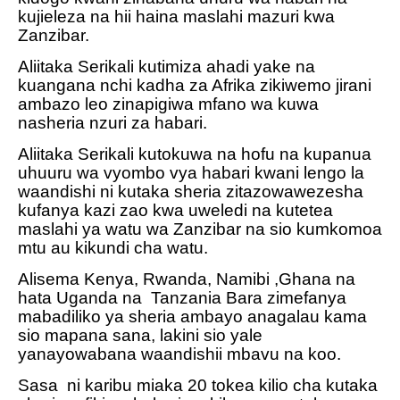
kujieleza na hii haina maslahi mazuri kwa
Zanzibar.
Aliitaka Serikali kutimiza ahadi yake na
kuangana nchi kadha za Afrika zikiwemo jirani
ambazo leo zinapigiwa mfano wa kuwa
nasheria nzuri za habari.
Aliitaka Serikali kutokuwa na hofu na kupanua
uhuuru wa vyombo vya habari kwani lengo la
waandishi ni kutaka sheria zitazowawezesha
kufanya kazi zao kwa uweledi na kutetea
maslahi ya watu wa Zanzibar na sio kumkomoa
mtu au kikundi cha watu.
Alisema Kenya, Rwanda, Namibi ,Ghana na
hata Uganda na
Tanzania Bara zimefanya
mabadiliko ya sheria ambayo anagalau kama
sio mapana sana, lakini sio yale
yanayowabana waandishii mbavu na koo.
Sasa
ni karibu miaka 20 tokea kilio cha kutaka