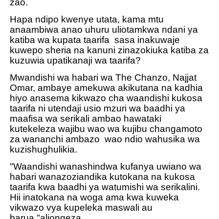
zao.
Hapa ndipo kwenye utata, kama mtu
anaambiwa anao uhuru uliotamkwa ndani ya
katiba wa kupata taarifa
sasa inakuwaje
kuwepo sheria na kanuni zinazokiuka katiba za
kuzuwia upatikanaji wa taarifa?
Mwandishi wa habari wa The Chanzo, Najjat
Omar, ambaye amekuwa akikutana na kadhia
hiyo anasema kikwazo cha waandishi kukosa
taarifa ni utendaji usio mzuri wa baadhi ya
maafisa wa serikali ambao hawataki
kutekeleza wajibu wao wa kujibu changamoto
za wananchi ambazo
wao ndio wahusika wa
kuzishughulikia.
"Waandishi wanashindwa kufanya uwiano wa
habari wanazoziandika kutokana na kukosa
taarifa kwa baadhi ya watumishi wa serikalini.
Hii inatokana na woga ama kwa kuweka
vikwazo vya kupeleka maswali au
barua,"aliongeza.