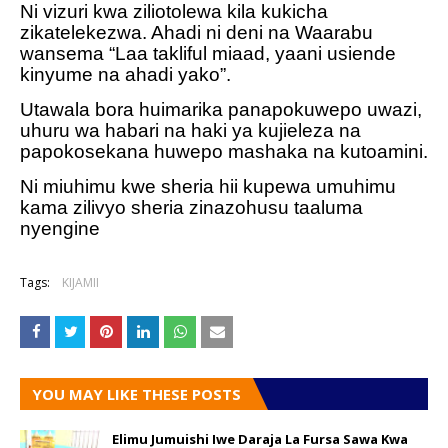
Ni vizuri kwa ziliotolewa kila kukicha
zikatelekezwa. Ahadi ni deni na Waarabu
wansema “Laa takliful miaad, yaani usiende
kinyume na ahadi yako”.
Utawala bora huimarika panapokuwepo uwazi,
uhuru wa habari na haki ya kujieleza na
papokosekana huwepo mashaka na kutoamini.
Ni miuhimu kwe sheria hii kupewa umuhimu
kama zilivyo sheria zinazohusu taaluma
nyengine
Tags:
KIJAMII
YOU MAY LIKE THESE POSTS
Elimu Jumuishi Iwe Daraja La Fursa Sawa Kwa