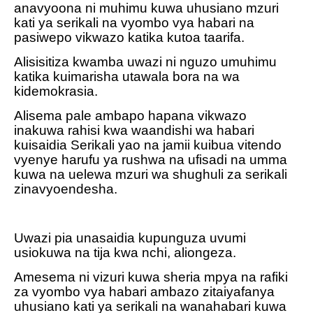
anavyoona ni muhimu kuwa uhusiano mzuri
kati ya serikali na vyombo vya habari na
pasiwepo vikwazo katika kutoa taarifa.
Alisisitiza kwamba uwazi ni nguzo umuhimu
katika kuimarisha utawala bora na wa
kidemokrasia.
Alisema pale ambapo hapana vikwazo
inakuwa rahisi kwa waandishi wa habari
kuisaidia Serikali yao na jamii kuibua vitendo
vyenye harufu ya rushwa na ufisadi na umma
kuwa na uelewa mzuri wa shughuli za serikali
zinavyoendesha.
Uwazi pia unasaidia kupunguza uvumi
usiokuwa na tija kwa nchi, aliongeza.
Amesema ni vizuri kuwa sheria mpya na rafiki
za vyombo vya habari ambazo zitaiyafanya
uhusiano kati ya serikali na wanahabari kuwa