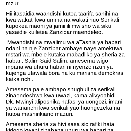
mzuri..
Hii itasaidia waandishi kutoa taarifa sahihi na
kwa wakati kwa umma na wakati huo Serikali
kupokea maoni ya jamii ili mwisho wa siku
yasaidie kuiletea Zanzibar maendeleo.
Mwandishi na mwalimu wa aTasnia ya habari
ndani na nje Zanzibar ambaye naye amekuwa
mstari wa mbele kutaka mabadliko ya sheria za
habari, Salim Said Salim, amesema wigo
mpana wa uhuru habari ni nyenzo nzuri ya
kujenga utawala bora na kuimarisha demokrasi
katka nchi.
Amesema pale ambapo shughuli za serikali
zinaendeshwa kwa uwazi, kama alivyoahidi
Dk. Mwinyi aliposhika nafasi ya uongozi, imani
ya wananchi kwa serikali yao huongezeka na
hutoa mashirikiano mazuri.
Amesema sheria za hivi sasa sio rafiki hata
kidogo kwani zinabana uhuru wa habari na