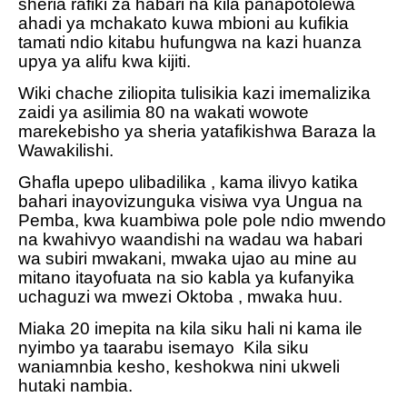
sheria rafiki za habari na kila panapotolewa
ahadi ya mchakato kuwa mbioni au kufikia
tamati ndio kitabu hufungwa na kazi huanza
upya ya alifu kwa kijiti.
Wiki chache ziliopita tulisikia kazi imemalizika
zaidi ya asilimia 80 na wakati wowote
marekebisho ya sheria yatafikishwa Baraza la
Wawakilishi.
Ghafla upepo ulibadilika , kama ilivyo katika
bahari inayovizunguka visiwa vya Ungua na
Pemba, kwa kuambiwa pole pole ndio mwendo
na kwahivyo waandishi na wadau wa habari
wa subiri mwakani, mwaka ujao au mine au
mitano itayofuata na sio kabla ya kufanyika
uchaguzi wa mwezi Oktoba , mwaka huu.
Miaka 20 imepita na kila siku hali ni kama ile
nyimbo ya taarabu isemayo
Kila siku
waniamnbia kesho, keshokwa nini ukweli
hutaki nambia.