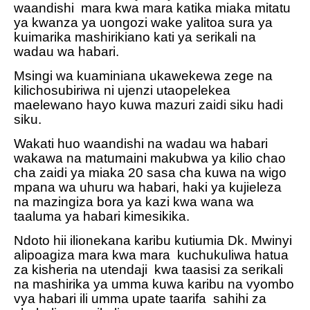
waandishi
mara kwa mara katika miaka mitatu
ya kwanza ya uongozi wake yalitoa sura ya
kuimarika mashirikiano kati ya serikali na
wadau wa habari.
Msingi wa kuaminiana ukawekewa zege na
kilichosubiriwa ni ujenzi utaopelekea
maelewano hayo kuwa mazuri zaidi siku hadi
siku.
Wakati huo waandishi na wadau wa habari
wakawa na matumaini makubwa ya kilio chao
cha zaidi ya miaka 20 sasa cha kuwa na wigo
mpana wa uhuru wa habari, haki ya kujieleza
na mazingiza bora ya kazi kwa wana wa
taaluma ya habari kimesikika.
Ndoto hii ilionekana karibu kutiumia Dk. Mwinyi
alipoagiza mara kwa mara
kuchukuliwa hatua
za kisheria na utendaji
kwa taasisi za serikali
na mashirika ya umma kuwa karibu na vyombo
vya habari ili umma upate taarifa
sahihi za