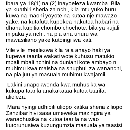
Ibara ya 18(1) na (2) inayoeleza kwamba
Bila
ya kuathiri sheria za nchi, kila mtu yuko huru
kuwa na maoni yoyote na kutoa nje mawazo
yake, na kutafuta kupokea nakutoa habari na
dhana kupitia chombo chochote, bila ya kujali
mipaka ya nchi, na pia ana uhuru wa
mawasiliano yake kutoingiliwa kati.
Vile vile imeelezwa kila raia anayo haki ya
kupewa taarifa wakati wote kuhusu matukio
mbali mbali nchini na duniani kote ambayo ni
muhimu kwa maisha na shughuli za wananchi,
na pia juu ya masuala muhimu kwajamii.
Lakini unapokwenda kwa muhusika wa
kukupa taarifa anakakataa kutoa taarifa,
alieleza.
Mara nyingi udhibiti uliopo katika sheria ziliopo
Zanzibar hivi sasa umeweka mazingira ya
wanaohusika na kutoa taarifa na wao
kutoruhusiwa kuzungumzia masuala ya taasisi