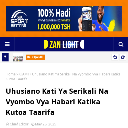
KIJAMII
Vijana Nguzo Ya Utawala Bora Na Maendeleo Endelevu
oto
Home
KIJAMII
Uhusiano Kati Ya Serikali Na Vyombo Vya Habari Katika
Kutoa Taarifa
Uhusiano Kati Ya Serikali Na
Vyombo Vya Habari Katika
Kutoa Taarifa
Chief Editor
May 28, 2025