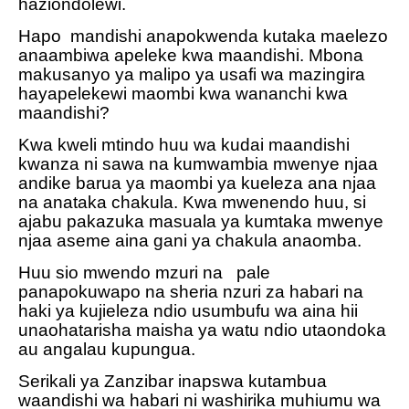
haziondolewi.
Hapo
mandishi anapokwenda kutaka maelezo
anaambiwa apeleke kwa maandishi. Mbona
makusanyo ya malipo ya usafi wa mazingira
hayapelekewi maombi kwa wananchi kwa
maandishi?
Kwa kweli mtindo huu wa kudai maandishi
kwanza ni sawa na kumwambia mwenye njaa
andike barua ya maombi ya kueleza ana njaa
na anataka chakula. Kwa mwenendo huu, si
ajabu pakazuka masuala ya kumtaka mwenye
njaa aseme aina gani ya chakula anaomba.
Huu sio mwendo mzuri na
pale
panapokuwapo na sheria nzuri za habari na
haki ya kujieleza ndio usumbufu wa aina hii
unaohatarisha maisha ya watu ndio utaondoka
au angalau kupungua.
Serikali ya Zanzibar inapswa kutambua
waandishi wa habari ni washirika muhiumu wa