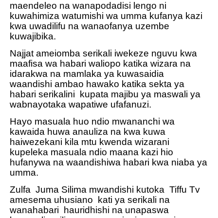
maendeleo na wanapodadisi lengo ni
kuwahimiza watumishi wa umma kufanya kazi
kwa uwadilifu na wanaofanya uzembe
kuwajibika.
Najjat ameiomba serikali iwekeze nguvu kwa
maafisa wa habari waliopo katika wizara na
idarakwa na mamlaka ya kuwasaidia
waandishi ambao hawako katika sekta ya
habari serikalini
kupata majibu ya maswali ya
wabnayotaka wapatiwe ufafanuzi.
Hayo masuala huo ndio mwananchi wa
kawaida huwa anauliza na kwa kuwa
haiwezekani kila mtu kwenda wizarani
kupeleka masuala ndio maana kazi hio
hufanywa na waandishiwa habari kwa niaba ya
umma.
Zulfa
Juma Silima mwandishi kutoka
Tiffu Tv
amesema uhusiano
kati ya serikali na
wanahabari
hauridhishi na unapaswa