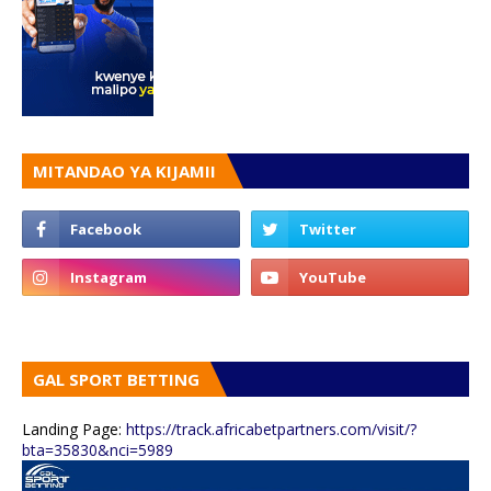
MITANDAO YA KIJAMII
GAL SPORT BETTING
Landing Page:
https://track.africabetpartners.com/visit/?
bta=35830&nci=5989