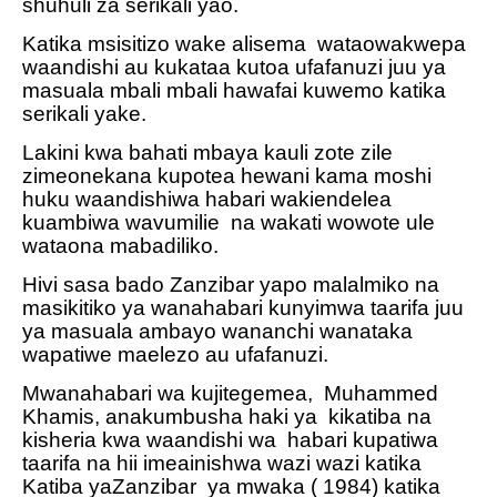
shuhuli za serikali yao.
Katika msisitizo wake alisema
wataowakwepa
waandishi au kukataa kutoa ufafanuzi juu ya
masuala mbali mbali hawafai kuwemo katika
serikali yake.
Lakini kwa bahati mbaya kauli zote zile
zimeonekana kupotea hewani kama moshi
huku waandishiwa habari wakiendelea
kuambiwa wavumilie
na wakati wowote ule
wataona mabadiliko.
Hivi sasa bado Zanzibar yapo malalmiko na
masikitiko ya wanahabari kunyimwa taarifa juu
ya masuala ambayo wananchi wanataka
wapatiwe maelezo au ufafanuzi.
Mwanahabari wa kujitegemea,
Muhammed
Khamis, anakumbusha haki ya
kikatiba na
kisheria kwa waandishi wa
habari kupatiwa
taarifa na hii imeainishwa wazi wazi katika
Katiba yaZanzibar
ya mwaka ( 1984) katika