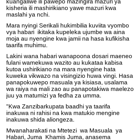
kuangaliwe ili pawepo mazingira mazuri ya
kisheria ili mashirikiano yawe mazuri kwa
maslahi ya nchi.
Mara nyingi Serikali hukimbilia kuviita vyombo
vya habari
ikitaka kupeleka ujumbe wa aina
moja au nyengine kwa jamii na hasa kufikisha
taarifa muhimu.
Lakini wana habari wanapoona dosari maeneo
fulani wamekuwa wazito au kukataa kabisa
kutoa ushirikiano na mara nyengine hata
kuweka vikwazo na visingizio huwa vingi. Hasa
panapokuwepo masuala ya kisiasa, usalama
wa raiya na mali zao au panapotakiwa maelezo
juu ya matumizi ya fedha za umma.
"Kwa Zanzibarkupata baadhi ya taarifa
inakuwa ni rahisi na kwa matukio mengine
inakuwa shida aliongeza.
Mwanaharakati na Mtetezi
wa Masuala
ya
Habari, Juma
Khamis Juma, anasema