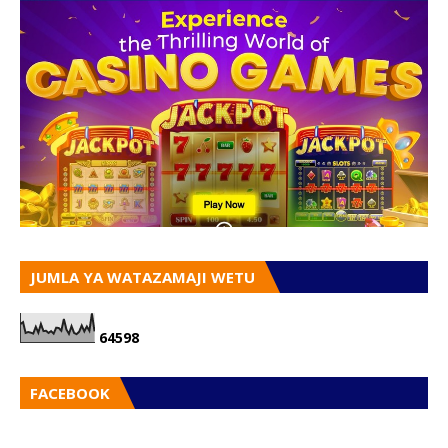
JUMLA YA WATAZAMAJI WETU
6
4
5
9
8
FACEBOOK