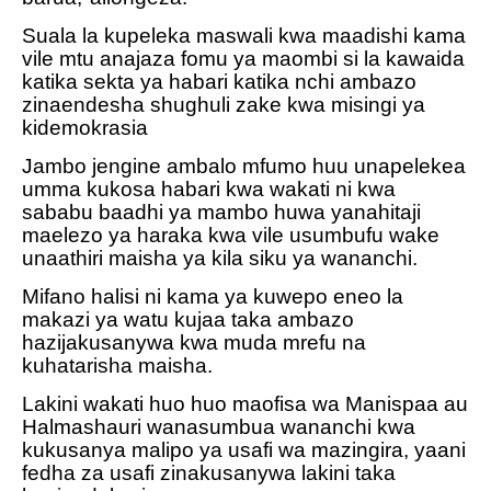
Suala la kupeleka maswali kwa maadishi kama
vile mtu anajaza fomu ya maombi si la kawaida
katika sekta ya habari katika nchi ambazo
zinaendesha shughuli zake kwa misingi ya
kidemokrasia
Jambo jengine ambalo mfumo huu unapelekea
umma kukosa habari kwa wakati ni kwa
sababu baadhi ya mambo huwa yanahitaji
maelezo ya haraka kwa vile usumbufu wake
unaathiri maisha ya kila siku ya wananchi.
Mifano halisi ni kama ya kuwepo eneo la
makazi ya watu kujaa taka ambazo
hazijakusanywa kwa muda mrefu na
kuhatarisha maisha.
Lakini wakati huo huo maofisa wa Manispaa au
Halmashauri wanasumbua wananchi kwa
kukusanya malipo ya usafi wa mazingira, yaani
fedha za usafi zinakusanywa lakini taka