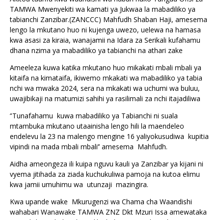
TAMWA Mwenyekiti wa kamati ya Jukwaa la mabadiliko ya
tabianchi Zanzibar.(ZANCCC) Mahfudh Shaban Haji, amesema
lengo la mkutano huo ni kujenga uwezo, uelewa na hamasa
kwa asasi za kiraia, wanajamii na Idara za Serikali kufahamu
dhana nzima ya mabadiliko ya tabianchi na athari zake
Ameeleza kuwa katika mkutano huo mikakati mbali mbali ya
kitaifa na kimataifa, ikiwemo mkakati wa mabadiliko ya tabia
nchi wa mwaka 2024, sera na mkakati wa uchumi wa buluu,
uwajibikaji na matumizi sahihi ya rasilimali za nchi itajadiliwa
‘'Tunafahamu kuwa mabadiliko ya Tabianchi ni suala
mtambuka mkutano utaainisha lengo hili la maendeleo
endelevu la 23 na malengo mengine 16 yaliyokusudiwa kupitia
vipindi na mada mbali mbali’’ amesema Mahfudh.
Aidha ameongeza ili kuipa nguvu kauli ya Zanzibar ya kijani ni
vyema jitihada za ziada kuchukuliwa pamoja na kutoa elimu
kwa jamii umuhimu wa utunzaji mazingira.
Kwa upande wake Mkurugenzi wa Chama cha Waandishi
wahabari Wanawake TAMWA ZNZ Dkt Mzuri Issa amewataka