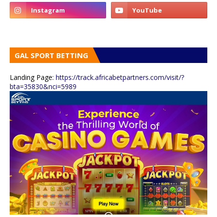
GAL SPORT BETTING
Landing Page:
https://track.africabetpartners.com/visit/?
bta=35830&nci=5989