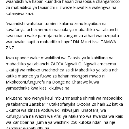
waandishi wa habari kuandika habari zinazoibua changamoto
za mabadiliko ya tabianchi ili ziweze kuwafikia walengwa na
kufanyiwa kazi.
‘’waandishi wahabari tumieni kalamu zenu kuyaibua na
kuyafanyia uchechemuzi masuala ya mabadiliko ya tabianchi
kwa upana wake pamoja na kuzungumza athari wanazopata
wanawake kupitia mabadiliko hayo’’ Dkt Mzuri Issa TAMWA
ZNZ.
Kwa upande wake mwakilishi wa Taasisi ya kukabiliana na
mabadiliko ya tabianchi ZACCA Ngwali O. Ngwali amesema
Ukataji wa mikoko unachochea zaidi Mabadiliko ya tabia nchi
katika maeneo ya fukwe za bahari miongoni mwao ni
Mkokotoni,fungurefu na Donge na Charawe kuwa
yameathirika kwa kiasi kikubwa na
Mkutano huo wenye kauli mbiu 'imarisha uhimili wa mabadiliko
ya tabianchi Zanzibar '' utakaofanyika Oktoba 20 hadi 22 katika
Ukumbi wa Idrissa Abdulwakil Kikwajuni unaotarajiwa
kufunguliwa na Waziri wa Afisi ya Makamo wa Kwanza wa Rais
wa Zanzibar na Jumla ya washiriki 250 kutoka ndani na nje
Zanzibar wanahudhuria.