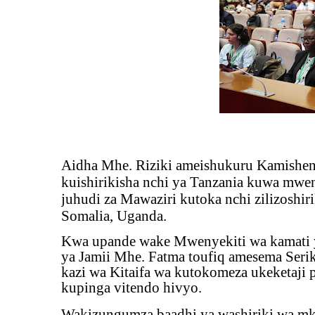
Aidha Mhe. Riziki ameishukuru Kamishen
kuishirikisha nchi ya Tanzania kuwa mwe
juhudi za Mawaziri kutoka nchi zilizoshir
Somalia, Uganda.
Kwa upande wake Mwenyekiti wa kamati 
ya Jamii Mhe. Fatma toufiq amesema Ser
kazi wa Kitaifa wa kutokomeza ukeketaji p
kupinga vitendo hivyo.
Wakizungumza baadhi ya washiriki wa m