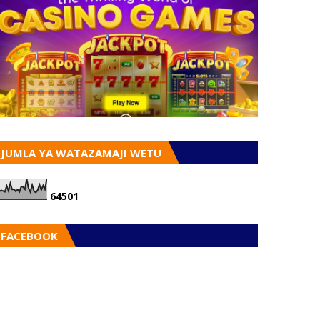
JUMLA YA WATAZAMAJI WETU
6
4
5
0
1
FACEBOOK