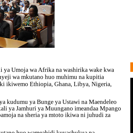
i ya Umoja wa Afrika na washirika wake kwa
nyeji wa mkutano huo muhimu na kupitia
iki ikiwemo Ethiopia, Ghana, Libya, Nigeria,
ya kudumu ya Bunge ya Ustawi na Maendeleo
ikali ya Jamhuri ya Muungano imeandaa Mpango
amoja na sheria ya mtoto ikiwa ni juhudi za
kutano huo wameahidi kuyachukua na