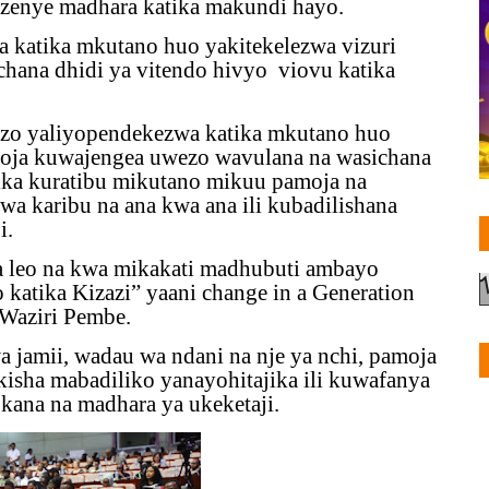
 zenye madhara katika makundi hayo.
 katika mkutano huo yakitekelezwa vizuri
hana dhidi ya vitendo hivyo
viovu katika
ezo yaliyopendekezwa katika mkutano huo
amoja kuwajengea uwezo wavulana na wasichana
ika kuratibu mikutano mikuu pamoja na
 karibu na ana kwa ana ili kubadilishana
i.
 leo na kwa mikakati madhubuti ambayo
katika Kizazi” yaani change in a Generation
Waziri Pembe.
 jamii, wadau wa ndani na nje ya nchi, pamoja
kisha mabadiliko yanayohitajika ili kuwafanya
ana na madhara ya ukeketaji.