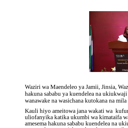
Waziri wa Maendeleo ya Jamii, Jinsia, W
hakuna sababu ya kuendelea na ukiukwaji 
wanawake na wasichana kutokana na mila
Kauli hiyo ameitowa jana wakati wa
kufu
uliofanyika katika ukumbi wa kimataifa w
amesema hakuna sababu kuendelea na ukiuk