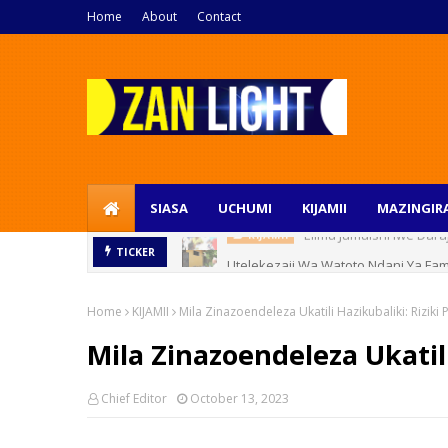
Home
About
Contact
SIASA
UCHUMI
KIJAMII
MAZINGIR
Utelekezaji Wa Watoto Ndani Ya Fam
TICKER
Home
KIJAMII
Mila Zinazoendeleza Ukatili Hazikubaliki: Rizik
Mila Zinazoendeleza Ukatil
Chief Editor
October 13, 2023