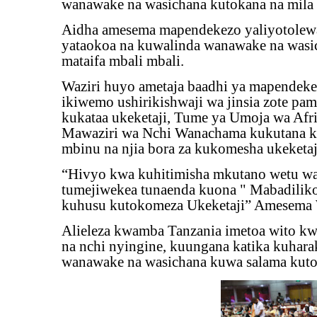
wanawake na wasichana kutokana na mila
Aidha amesema mapendekezo yaliyotolewa
yataokoa na kuwalinda wanawake na wasic
mataifa mbali mbali.
Waziri huyo ametaja baadhi ya mapendek
ikiwemo ushirikishwaji wa jinsia zote p
kukataa ukeketaji, Tume ya Umoja wa Afr
Mawaziri wa Nchi Wanachama kukutana kwa
mbinu na njia bora za kukomesha ukeketaj
“Hivyo kwa kuhitimisha mkutano wetu wa
tumejiwekea tunaenda kuona " Mabadiliko 
kuhusu kutokomeza Ukeketaji” Amesema 
Alieleza kwamba Tanzania imetoa wito kwa
na nchi nyingine, kuungana katika kuhara
wanawake na wasichana kuwa salama kutok