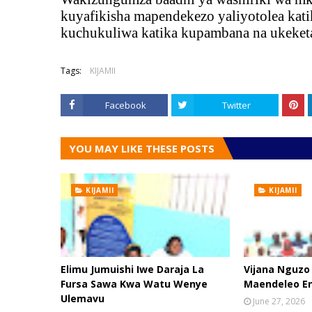
kuyafikisha mapendekezo yaliyotolea katik
kuchukuliwa katika kupambana na ukeketa
Tags:
KIJAMII
Facebook
Twitter
YOU MAY LIKE THESE POSTS
KIJAMII
KIJAMII
Elimu Jumuishi Iwe Daraja La
Vijana Nguzo
Fursa Sawa Kwa Watu Wenye
Maendeleo E
Ulemavu
June 27, 2026