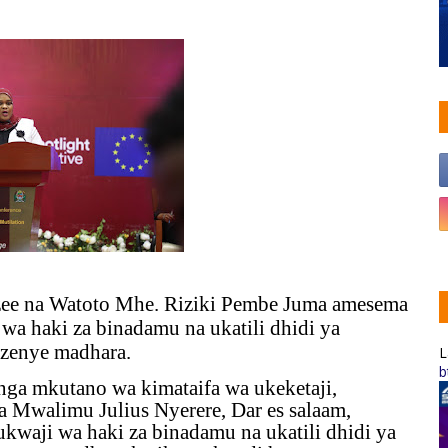
azee na Watoto Mhe. Riziki Pembe Juma amesema
wa haki za binadamu na ukatili dhidi ya
 zenye madhara.
L
b
nga mkutano wa kimataifa wa ukeketaji,
a Mwalimu Julius Nyerere, Dar es salaam,
waji wa haki za binadamu na ukatili dhidi ya