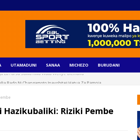
A
UTAMADUNI
SANAA
MICHEZO
BURUDANI
ilia Bado Ni Changamoto Inayohitaji Hatua Za Pamoja
i Pembe
i Hazikubaliki: Riziki Pembe