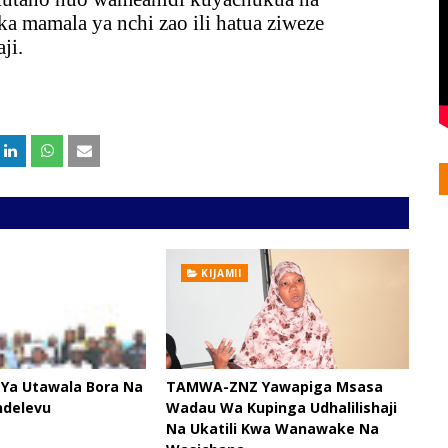
a mamala ya nchi zao ili hatua ziweze
ji.
KIJAMII
 Ya Utawala Bora Na
TAMWA-ZNZ Yawapiga Msasa
ndelevu
Wadau Wa Kupinga Udhalilishaji
Na Ukatili Kwa Wanawake Na