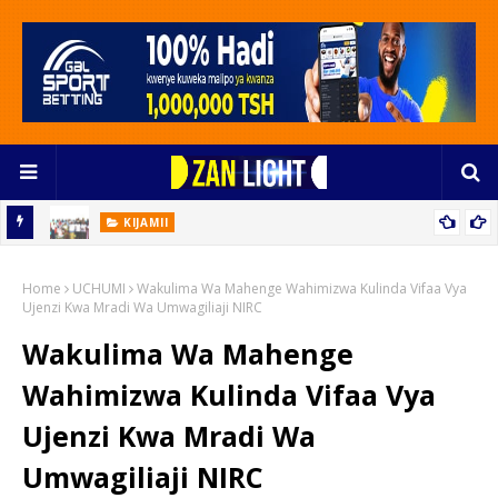
KIJAMII
Vijana Nguzo Ya Utawala Bora Na Maendeleo Endelevu
oto
Home
UCHUMI
Wakulima Wa Mahenge Wahimizwa Kulinda Vifaa Vya
Ujenzi Kwa Mradi Wa Umwagiliaji NIRC
Wakulima Wa Mahenge
Wahimizwa Kulinda Vifaa Vya
Ujenzi Kwa Mradi Wa
Umwagiliaji NIRC