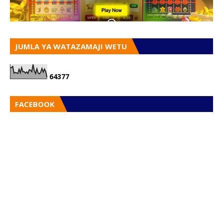
JUMLA YA WATAZAMAJI WETU
6
4
3
7
7
FACEBOOK