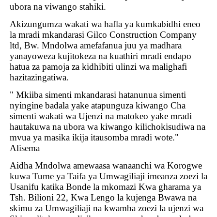
ubora na viwango stahiki.
Akizungumza wakati wa hafla ya kumkabidhi eneo
la mradi mkandarasi Gilco Construction Company
ltd, Bw. Mndolwa amefafanua juu ya madhara
yanayoweza kujitokeza na kuathiri mradi endapo
hatua za pamoja za kidhibiti ulinzi wa malighafi
hazitazingatiwa.
" Mkiiba simenti mkandarasi hatanunua simenti
nyingine badala yake atapunguza kiwango Cha
simenti wakati wa Ujenzi na matokeo yake mradi
hautakuwa na ubora wa kiwango kilichokisudiwa na
mvua ya masika ikija itausomba mradi wote."
Alisema
Aidha Mndolwa amewaasa wanaanchi wa Korogwe
kuwa Tume ya Taifa ya Umwagiliaji imeanza zoezi la
Usanifu katika Bonde la mkomazi Kwa gharama ya
Tsh. Bilioni 22, Kwa Lengo la kujenga Bwawa na
skimu za Umwagiliaji na kwamba zoezi la ujenzi wa