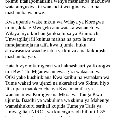
Skimu litakapomalizika wenye mashamba makubwa
watapunguziwa ili wananchi wengine wasio na
mashamba wapewe.
Kwa upande wake mkuu wa Wilaya ya Korogwe
mjini, Jokate Mwegelo amewataka wananchi wa
Wilaya hiyo kuchangamkia fursa ya Kilimo cha
Umwagiliaji ili kuinua maisha na pato la mtu
mmojammoja na taifa kwa ujumla, huku
akiwasisitiza waache tabia ya kuuza ama kukodisha
mashamba yao.
Hata hivyo mkurugenzi wa halmashauri ya Korogwe
mji Bw. Tito Mganwa amewaagiza wataalam wa
Ofisi yake kushirikiana Kwa karibu na wataalam wa
Tume wakati wa ujenzi na ukarabati wa Skimu hiyo
ili kupata matokeo chanya Kwa manufaa ya
wananchi wa Korogwe na Mkoa wa Tanga Kwa
ujumla. Baadhi ya wakulima wa skimu ya Mahenge
wameishukuru serikali kupitia Tume ya Taifa ya
Umwagiliaji NIRC kwa kutenga zaidi bilioni 1.85