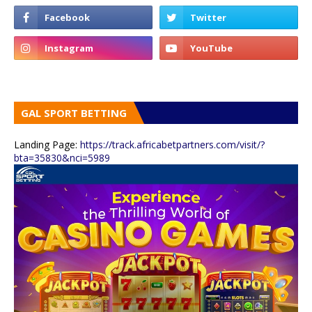
GAL SPORT BETTING
Landing Page:
https://track.africabetpartners.com/visit/?
bta=35830&nci=5989