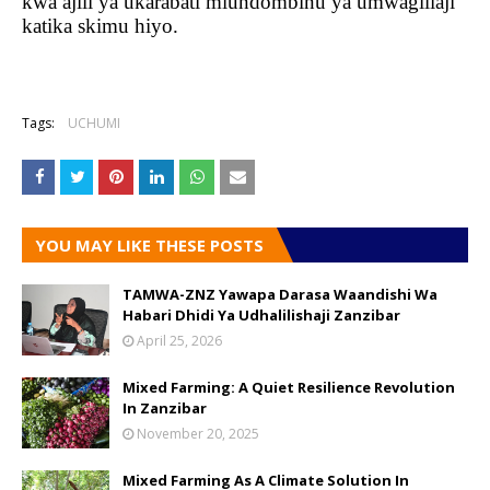
kwa ajili ya ukarabati miundombinu ya umwagiliaji
katika skimu hiyo.
Tags:
UCHUMI
YOU MAY LIKE THESE POSTS
TAMWA-ZNZ Yawapa Darasa Waandishi Wa
Habari Dhidi Ya Udhalilishaji Zanzibar
April 25, 2026
Mixed Farming: A Quiet Resilience Revolution
In Zanzibar
November 20, 2025
Mixed Farming As A Climate Solution In