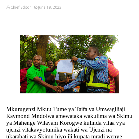
Chief Editor
June 19, 2023
Mkurugenzi Mkuu Tume ya Taifa ya Umwagiliaji
Raymond Mndolwa amewataka wakulima wa Skimu
ya Mahenge Wilayani Korogwe kulinda vifaa vya
ujenzi vitakavyotumika wakati wa Ujenzi na
ukarabati wa Skimu hiyo ili kupata mradi wenye