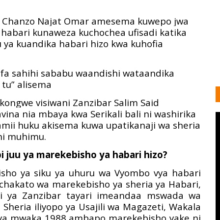
e Chanzo Najat Omar amesema kuwepo jwa
a habari kunaweza kuchochea ufisadi katika
 ya kuandika habari hizo kwa kuhofia
rifa sahihi sababu waandishi wataandika
 tu” alisema
ongwe visiwani Zanzibar Salim Said
vina nia mbaya kwa Serikali bali ni washirika
mii huku akisema kuwa upatikanaji wa sheria
ni muhimu.
pi juu ya marekebisho ya habari hizo?
ho ya siku ya uhuru wa Vyombo vya habari
mchakato wa marekebisho ya sheria ya Habari,
zi ya Zanzibar tayari imeandaa mswada wa
Sheria iliyopo ya Usajili wa Magazeti, Wakala
5 ya mwaka 1988 ambapo marekebisho yake ni