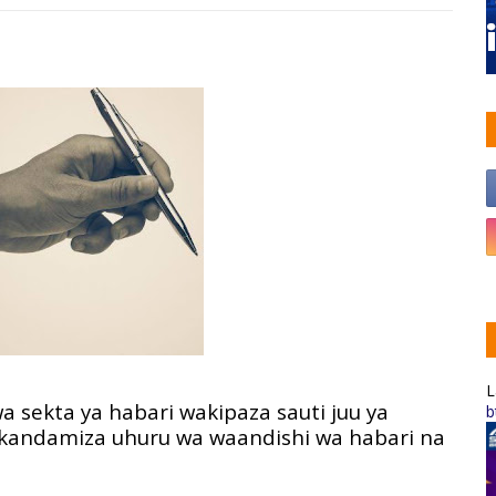
L
a sekta ya habari wakipaza sauti juu ya
b
akandamiza uhuru wa waandishi wa habari na