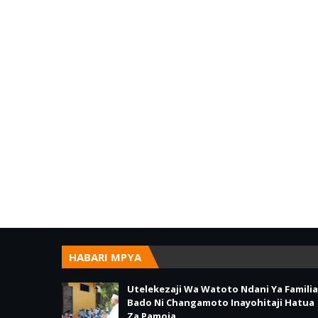
HABARI MPYA
Utelekezaji Wa Watoto Ndani Ya Familia
Bado Ni Changamoto Inayohitaji Hatua
Za Pamoja