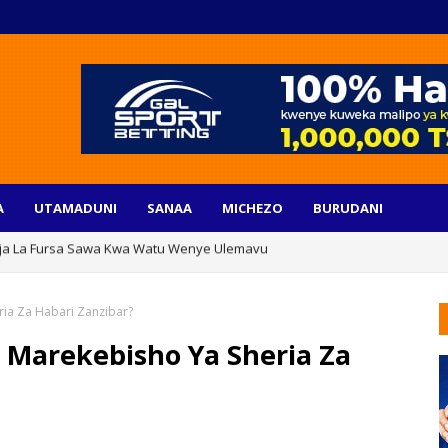
A
UTAMADUNI
SANAA
MICHEZO
BURUDANI
raja La Fursa Sawa Kwa Watu Wenye Ulemavu
ilia Bado Ni Changamoto Inayohitaji Hatua Za Pamoja
ia Za Habari Zanzibar?
Marekebisho Ya Sheria Za