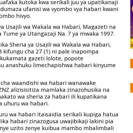
faka kutoka kwa serikali juu ya upatikanaji
dumaza ufanisi wa vyombo vya habari kwani
ombo hivyo.
ya Usajili wa Wakala wa Habari, Magazeti na
a Tume ya Utangazaji Na. 7 ya mwaka 1997.
ika Sheria ya Usajili wa Wakala wa Habari,
 kifungu cha 27 (1) ni pale inapompa
 kukamata gazeti lolote, popote
au anashuku limechapishwa habari kinyume
a cha waandishi wa habari wanawake
 alizisisitiza mamlaka zinazohusika na
kato wa sheria za habari ili kupatikana
a uhuru wa habari.
ru wa habari itaisaidia serikali kupiga hatua
a habari zinazogusa uwajibikaji lakini pia
enye uzito zenye kuibua mambo mbalimbali