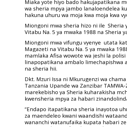
Miaka yote hiyo bado hakujapatikana mua
wa sheria mpya jambo lanaloendelea ku
hakuna uhuru wa moja kwa moja kwa vy
Miongoni mwa sheria hizo ni ile
Sheria 
Vitabu Na. 5 ya mwaka 1988 na Sheria y
Miongoni mwa vifungu vyenye
utata kat
Magazeti na Vitabu Na. 5 ya mwaka 1988
mamlaka Afisa wowote wa jeshi la polisi
linapopatikana ambalo limechapishwa 
na sheria hii.
Dkt. Mzuri Issa ni Mkurugenzi wa cham
Tanzania Upande wa Zanzibar TAMWA-ZNZ
marekebisho ya Sheria kuharakisha mcha
kwensheria mpya za habari zinandolind
“Endapo itapatikana sheria inayotoa uhu
za maendeleo kwani waandishi wataandik
wananchi watanufaika kupata habari z