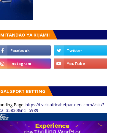
MITANDAO YA KIJAMII
GAL SPORT BETTING
anding Page:
https://track.africabetpartners.com/visit/?
ta=35830&nci=5989