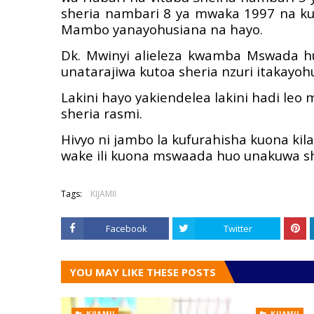
sheria nambari 8 ya mwaka 1997 na k
Mambo yanayohusiana na hayo.
Dk. Mwinyi alieleza kwamba Mswada hu
unatarajiwa kutoa sheria nzuri itakayoh
Lakini hayo yakiendelea lakini hadi leo
sheria rasmi.
Hivyo ni jambo la kufurahisha kuona ki
wake ili kuona mswaada huo unakuwa sh
Tags:
KIJAMII
Facebook
Twitter
YOU MAY LIKE THESE POSTS