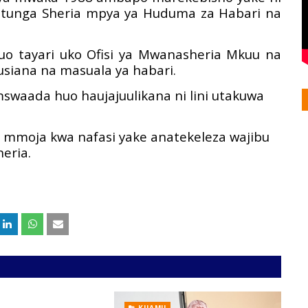
utunga Sheria mpya ya Huduma za Habari na
o tayari uko Ofisi ya Mwanasheria Mkuu na
usiana na masuala ya habari.
 mswaada huo haujajuulikana ni lini utakuwa
la mmoja kwa nafasi yake anatekeleza wajibu
eria.