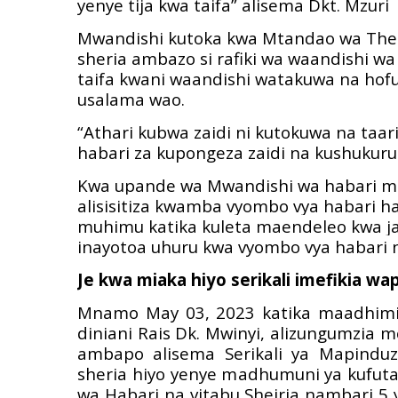
yenye tija kwa taifa” alisema Dkt. Mzuri
Mwandishi kutoka kwa Mtandao wa Th
sheria ambazo si rafiki wa waandishi w
taifa kwani waandishi watakuwa na hofu
usalama wao.
“Athari kubwa zaidi ni kutokuwa na taa
habari za kupongeza zaidi na kushukuru
Kwa upande wa Mwandishi wa habari mk
alisisitiza kwamba vyombo vya habari ha
muhimu katika kuleta maendeleo kwa ja
inayotoa uhuru kwa vyombo vya habari 
Je kwa miaka hiyo serikali imefikia wa
Mnamo May 03, 2023 katika maadhimis
diniani Rais Dk. Mwinyi, alizungumzia 
ambapo alisema Serikali ya Mapindu
sheria hiyo yenye m
adhumuni ya kufuta 
wa Habari na vitabu Sheiria nambari 