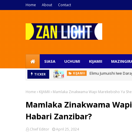
Home
About
Contact
SIASA
UCHUMI
KIJAMII
MAZINGIR
Elimu Jumuishi Iwe Da
KIJAMII
Utelekezaji Wa Watoto Ndani Ya Fam
TICKER
Home
KIJAMII
Mamlaka Zinakwama Wapi Marekebisho Ya Sher
Mamlaka Zinakwama Wapi 
Habari Zanzibar?
Chief Editor
April 25, 2024