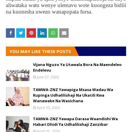
aliwataka watu wenye ulemavu wote kuongeza bidiii
na kuonesha uwezo wanapopata fursa.
YOU MAY LIKE THESE POSTS
Vijana Nguzo Ya Utawala Bora Na Maendeleo
Endelevu
June 27, 2026
TAMWA-ZNZ Yawapiga Msasa Wadau Wa
Kupinga Udhalilishaji Na Ukatili Kwa
Wanawake Na Wasichana
April 30, 2026
TAMWA-ZNZ Yawapa Darasa Waandishi Wa
Habari Dhidi Ya Udhalilishaji Zanzibar
April 25, 2026