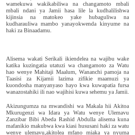
wamekuwa wakikabiliwa na changamoto mbali
mbali ndani ya Jamii hasa lile la kudhalilishwa
kijinsia na matokeo yake hubaguliwa na
kudharauliwa mambo yanayokwenda kinyume na
haki za Binaadamu.
Alisema wakati Serikali ikiendelea na wajibu wake
katika kuzingatia utatuzi wa changamoto za Watu
hao wenye Mahitaji Maalum, Wananchi pamoja na
Taasisi za Kijamii lazima zifikie maamuzi ya
kuondosha manyanyaso hayo kwa kuwapatia fursa
wanazostahiki ili nao wajihisi kuwa sehemu ya Jamii.
Akizungumza na mwandishi wa Makala hii Akitoa
Mkurugenzi wa Idara ya Watu wenye Ulemavu
Zanzibar Bibi Abeda Rashid Abdulla alisema kuna
mafanikio makubwa kwa kiasi hususani haki za watu
wenye ulemavu,akitolea mfano miaka ya nyuma