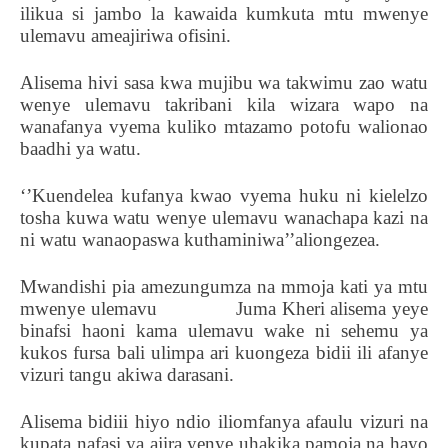
ilikua si jambo la kawaida kumkuta mtu mwenye
ulemavu ameajiriwa ofisini.
Alisema hivi sasa kwa mujibu wa takwimu zao watu
wenye ulemavu takribani kila wizara wapo na
wanafanya vyema kuliko mtazamo potofu walionao
baadhi ya watu.
‘’Kuendelea kufanya kwao vyema huku ni kielelzo
tosha kuwa watu wenye ulemavu wanachapa kazi na
ni watu wanaopaswa kuthaminiwa’’aliongezea.
Mwandishi pia amezungumza na mmoja kati ya mtu
mwenye ulemavu
Juma Kheri alisema yeye
binafsi haoni kama ulemavu wake ni sehemu ya
kukos fursa bali ulimpa ari kuongeza bidii ili afanye
vizuri tangu akiwa darasani.
Alisema bidiii hiyo ndio iliomfanya afaulu vizuri na
kupata nafasi ya ajira yenye uhakika,pamoja na hayo