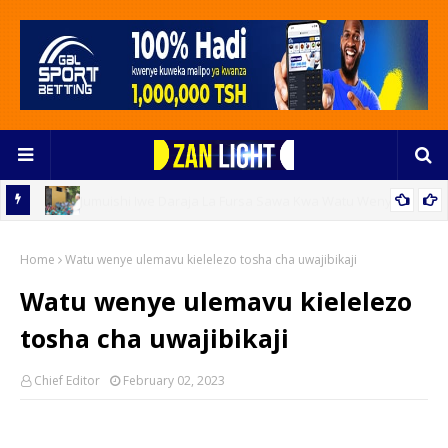
e
Utelekezaji Wa Watoto Ndani Ya Familia Bado Ni Changamoto
Home
Inayohitaji Hatua Za Pamoja
Watu wenye ulemavu kielelezo tosha cha uwajibikaji
Watu wenye ulemavu kielelezo
tosha cha uwajibikaji
Chief Editor
February 02, 2023