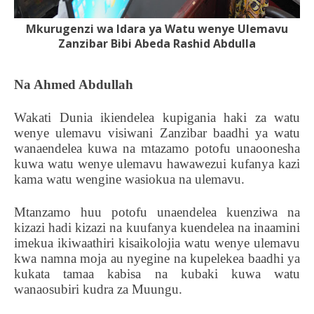
Mkurugenzi wa Idara ya Watu wenye Ulemavu
Zanzibar Bibi Abeda Rashid Abdulla
Na Ahmed Abdullah
Wakati Dunia ikiendelea kupigania haki za watu
wenye ulemavu visiwani Zanzibar baadhi ya watu
wanaendelea kuwa na mtazamo potofu unaoonesha
kuwa watu wenye ulemavu hawawezui kufanya kazi
kama watu wengine wasiokua na ulemavu.
Mtanzamo huu potofu unaendelea kuenziwa na
kizazi hadi kizazi na kuufanya kuendelea na inaamini
imekua ikiwaathiri kisaikolojia watu wenye ulemavu
kwa namna moja au nyegine na kupelekea baadhi ya
kukata tamaa kabisa na kubaki kuwa watu
wanaosubiri kudra za Muungu.