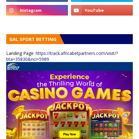
GAL SPORT BETTING
Landing Page:
https://track.africabetpartners.com/visit/?
bta=35830&nci=5989