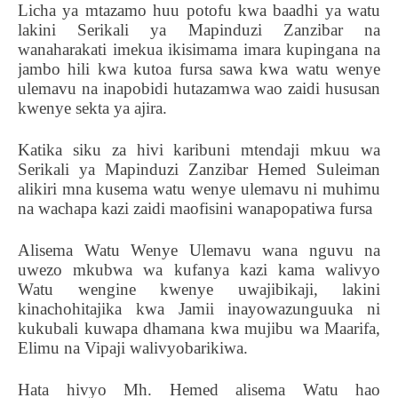
Licha ya mtazamo huu potofu kwa baadhi ya watu
lakini Serikali ya Mapinduzi Zanzibar na
wanaharakati imekua ikisimama imara kupingana na
jambo hili kwa kutoa fursa sawa kwa watu wenye
ulemavu na inapobidi hutazamwa wao zaidi hususan
kwenye sekta ya ajira.
Katika siku za hivi karibuni mtendaji mkuu wa
Serikali ya Mapinduzi Zanzibar Hemed Suleiman
alikiri mna kusema watu wenye ulemavu ni muhimu
na wachapa kazi zaidi maofisini wanapopatiwa fursa
Alisema Watu Wenye Ulemavu wana nguvu na
uwezo mkubwa wa kufanya kazi kama walivyo
Watu wengine kwenye uwajibikaji, lakini
kinachohitajika kwa Jamii inayowazunguuka ni
kukubali kuwapa dhamana kwa mujibu wa Maarifa,
Elimu na Vipaji walivyobarikiwa.
Hata hivyo Mh. Hemed alisema Watu hao