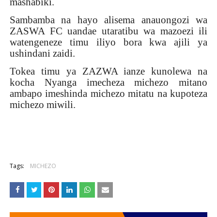
mashabiki.
Sambamba na hayo alisema anauongozi wa
ZASWA FC uandae utaratibu wa mazoezi ili
watengeneze timu iliyo bora kwa ajili ya
ushindani zaidi.
Tokea timu ya ZAZWA ianze kunolewa na
kocha Nyanga imecheza michezo mitano
ambapo imeshinda michezo mitatu na kupoteza
michezo miwili.
Tags:
MICHEZO