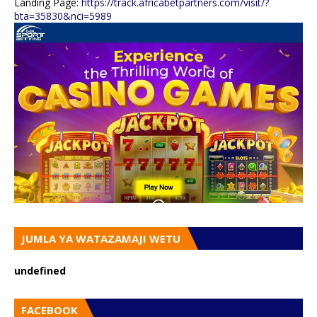
Landing Page:
https://track.africabetpartners.com/visit/?
bta=35830&nci=5989
JUMLA YA WATAZAMAJI WETU
u
n
d
e
f
n
e
d
FACEBOOK