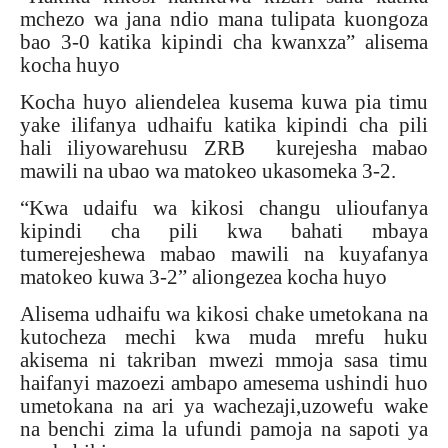
mchezo wa jana ndio mana tulipata kuongoza
bao 3-0 katika kipindi cha kwanxza” alisema
kocha huyo
Kocha huyo aliendelea kusema kuwa pia timu
yake ilifanya udhaifu katika kipindi cha pili
hali iliyowarehusu ZRB
kurejesha mabao
mawili na ubao wa matokeo ukasomeka 3-2.
“Kwa udaifu wa kikosi changu ulioufanya
kipindi cha pili kwa bahati mbaya
tumerejeshewa mabao mawili na kuyafanya
matokeo kuwa 3-2” aliongezea kocha huyo
Alisema udhaifu wa kikosi chake umetokana na
kutocheza mechi kwa muda mrefu huku
akisema ni takriban mwezi mmoja sasa timu
haifanyi mazoezi ambapo amesema ushindi huo
umetokana na ari ya wachezaji,uzowefu wake
na benchi zima la ufundi pamoja na sapoti ya