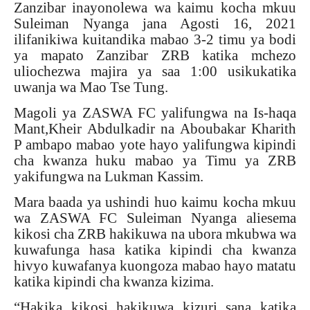
Zanzibar inayonolewa wa kaimu kocha mkuu
Suleiman Nyanga jana Agosti 16, 2021
ilifanikiwa kuitandika mabao 3-2 timu ya bodi
ya mapato Zanzibar ZRB katika mchezo
uliochezwa majira ya saa 1:00 usikukatika
uwanja wa Mao Tse Tung.
Magoli ya ZASWA FC yalifungwa na Is-haqa
Mant,Kheir Abdulkadir na Aboubakar Kharith
P ambapo mabao yote hayo yalifungwa kipindi
cha kwanza huku mabao ya Timu ya ZRB
yakifungwa na Lukman Kassim.
Mara baada ya ushindi huo kaimu kocha mkuu
wa ZASWA FC Suleiman Nyanga aliesema
kikosi cha ZRB hakikuwa na ubora mkubwa wa
kuwafunga hasa katika kipindi cha kwanza
hivyo kuwafanya kuongoza mabao hayo matatu
katika kipindi cha kwanza kizima.
“Hakika kikosi hakikuwa kizuri sana katika