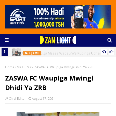
KIJAMII
shaji
TAMWA-ZNZ Yawapa Darasa Waandishi Wa Habari Dhidi Ya
Home
Udhalilishaji Zanzibar
MICHEZO
ZASWA FC Waupiga Mwingi Dhidi Ya ZRB
ZASWA FC Waupiga Mwingi
Dhidi Ya ZRB
Chief Editor
August 17, 2021