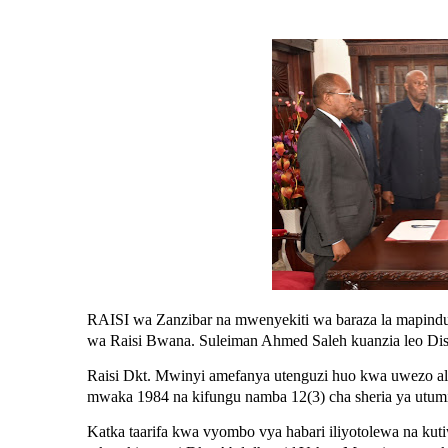
RAISI wa Zanzibar na mwenyekiti wa baraza la mapindu
wa Raisi Bwana. Suleiman Ahmed Saleh kuanzia leo Di
Raisi Dkt. Mwinyi amefanya utenguzi huo kwa uwezo ali
mwaka 1984 na kifungu namba 12(3) cha sheria ya utu
Katka taarifa kwa vyombo vya habari iliyotolewa na kuti