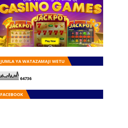
JUMLA YA WATAZAMAJI WETU
6
4
7
3
6
FACEBOOK