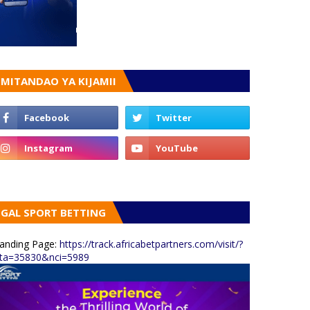
MITANDAO YA KIJAMII
GAL SPORT BETTING
anding Page:
https://track.africabetpartners.com/visit/?
ta=35830&nci=5989