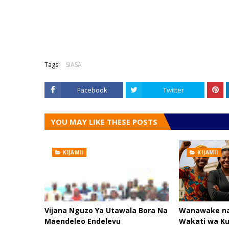
Tags:
SIASA
Facebook
Twitter
YOU MAY LIKE THESE POSTS
KIJAMII
KIJAMII
Vijana Nguzo Ya Utawala Bora Na
Wanawake na
Maendeleo Endelevu
Wakati wa Ku