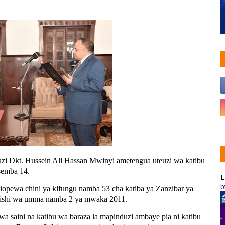
zi Dkt. Hussein Ali Hassan Mwinyi ametengua uteuzi wa katibu
semba 14.
L
b
opewa chini ya kifungu namba 53 cha katiba ya Zanzibar ya
mishi wa umma namba 2 ya mwaka 2011.
wa saini na katibu wa baraza la mapinduzi ambaye pia ni katibu