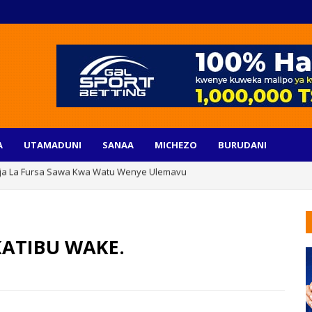
A
UTAMADUNI
SANAA
MICHEZO
BURUDANI
raja La Fursa Sawa Kwa Watu Wenye Ulemavu
ilia Bado Ni Changamoto Inayohitaji Hatua Za Pamoja
ATIBU WAKE.