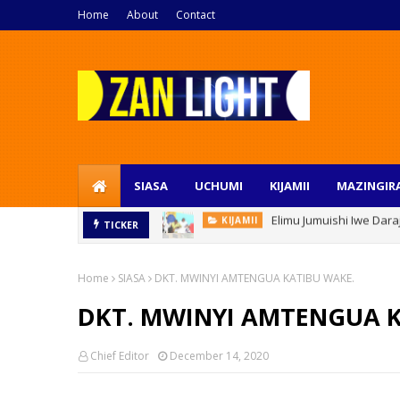
Home
About
Contact
SIASA
UCHUMI
KIJAMII
MAZINGIR
Elimu Jumuishi Iwe Da
KIJAMII
Utelekezaji Wa Watoto Ndani Ya Fam
TICKER
Home
SIASA
DKT. MWINYI AMTENGUA KATIBU WAKE.
DKT. MWINYI AMTENGUA K
Chief Editor
December 14, 2020