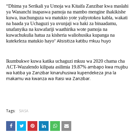
“
Dhima ya Serikali ya Umoja wa Kitaifa Zanzibar kwa maslahi
ya Wananchi inapaswa pamoja na mambo mengine ihakikishe
kuwa, inachunguza wa matukio yote yaliyotokea kabla, wakati
na baada ya Uchaguzi ya uvunjaji wa haki za binaadamu,
unafanyika na kuwafariji waathirika wote pamoja na
kuwachukulia hatua za kisheria waliohusika kupanga na
” Alisisitiza katibu mkuu huyo
kutekeleza matukio hayo
Ikumbukwe kuwa katika uchaguzi mkuu wa 2020 chama cha
ambapo kwa mujibu
ACT-Wazalendo kilipata asilimia
19.87%
wa katiba ya Zanzibar kinaruhusiwa kupendekeza jina la
makamu wa kwanza wa Raisi wa Zanzibar.
Tags:
SIASA