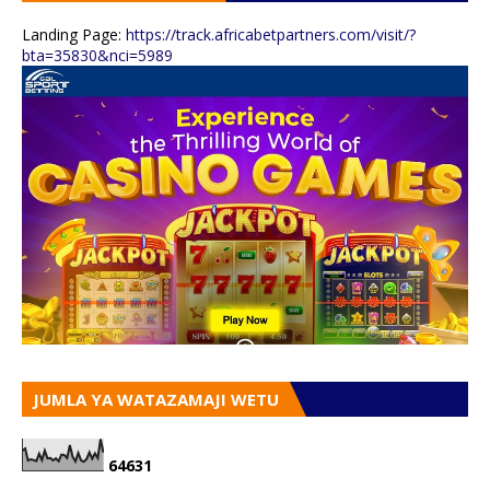
Landing Page:
https://track.africabetpartners.com/visit/?
bta=35830&nci=5989
JUMLA YA WATAZAMAJI WETU
6
4
6
3
1