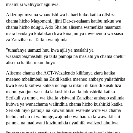
maamuzi walivyochaguliwa.
Akizungumza na waandishi wa habari huko katika ofisi za
chama hicho Magomeni, jijini Dar-es-salaam katibu mkuu wa
chama hicho ndugu, Ado Shaibu alisema wamefikia maamuzi
mara baada ya kutafakari kwa kina juu ya mwenendo wa siasa
za Zanzibar na Taifa kwa ujumla.
”tunafanya uamuzi huu kwa ajili ya maslahi ya
wazanzibar,maslahi ya taifa pamoja na maslahi ya chama chetu”
alisema katibu mkuu huyo
Alisema chama cha ACT-Wazalendo kilifanya ziara katika
maeneo mbalimbali na Zaidi katika maeneo ambayo yaliathirika
kwa kiasi kikubwa katika uchaguzi mkuu ili kusudi kusikiliza
maoni yao juu ya suala la kushiriki au kutokushiriki katika
Serikali ya umoja wa kitaifa visiwani Zanzibar ambapo asilimia
kubwa ya wanachama waliridhia chama hicho kushiriki katika
Serikali hiyo pamoja na kuwaruhusu wateule wote wa chama
hicho ambao ni wabunge,wajumbe wa baraza la wawakilishi
pamoja na madiwani kuzitumikia nyadhifa walizochahuliwa.