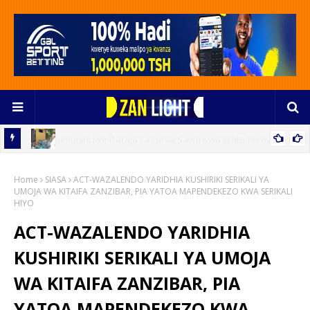
e
Utelekezaji Wa Watoto Ndani Ya Familia Bado Ni Changamoto
Home
Inayohitaji Hatua Za Pamoja
SIASA
ACT-WAZALENDO YARIDHIA KUSHIRIKI SERIKALI YA
UMOJA WA KITAIFA ZANZIBAR, PIA YATOA MAPENDEKEZO KWA SERIKALI
HIYO
ACT-WAZALENDO YARIDHIA
KUSHIRIKI SERIKALI YA UMOJA
WA KITAIFA ZANZIBAR, PIA
YATOA MAPENDEKEZO KWA