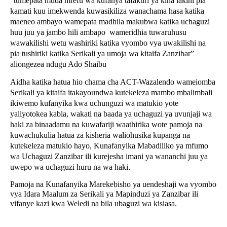
”tumepata muda mrefu wa kufanya tafakuri ya kina lakini pia
kamati kuu imekwenda kuwasikiliza wanachama hasa katika
maeneo ambayo wamepata madhila makubwa katika uchaguzi
huu juu ya jambo hili ambapo
wameridhia tuwaruhusu
wawakilishi wetu washiriki katika vyombo vya uwakilishi na
pia tushiriki katika Serikali ya umoja wa kitaifa Zanzibar”
aliongezea ndugu Ado Shaibu
Aidha katika hatua hio chama cha ACT-Wazalendo wameiomba
Serikali ya kitaifa itakayoundwa kutekeleza mambo mbalimbali
ikiwemo kufanyika kwa
uchunguzi wa matukio yote
yaliyotokea kabla, wakati na baada ya uchaguzi ya uvunjaji wa
haki za binaadamu na kuwafariji waathirika wote pamoja na
kuwachukulia hatua za kisheria waliohusika kupanga na
kutekeleza matukio hayo,
Kunafanyika Mabadiliko ya mfumo
wa Uchaguzi Zanzibar ili kurejesha imani ya wananchi juu ya
uwepo wa uchaguzi huru na wa haki.
Pamoja na Kunafanyika Marekebisho ya uendeshaji wa vyombo
vya Idara Maalum za Serikali ya Mapinduzi ya Zanzibar ili
vifanye kazi kwa Weledi na bila ubaguzi wa kisiasa.