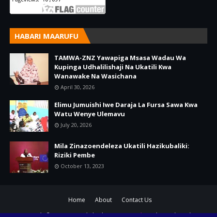
HABARI MAARUFU
TAMWA-ZNZ Yawapiga Msasa Wadau Wa
Kupinga Udhalilishaji Na Ukatili Kwa
Wanawake Na Wasichana
April 30, 2026
Elimu Jumuishi Iwe Daraja La Fursa Sawa Kwa
Watu Wenye Ulemavu
July 20, 2026
Mila Zinazoendeleza Ukatili Hazikubaliki:
Riziki Pembe
October 13, 2023
Home
About
Contact Us
Copyright© 2021-22 ZanlightBlog
SoraTemplates
| Distributed By